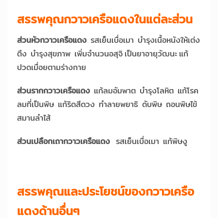
สรรพคุณกวาวเครือแดงในแต่ละส่วน
ส่วนหัวกวาวเครือแดง
รสเย็นเบื่อเมา บำรุงเนื้อหนังให้เต่ง
ตึง บำรุงสุขภาพ เพิ่มจำนวนอสุจิ เป็นยาอายุวัฒนะ แก้
ปวดเมื่อยตามร่างกาย
ส่วนรากกวาวเครือแดง
แก้ลมอัมพาต บำรุงโลหิต แก้โรค
ลมที่เป็นพิษ แก้ริดสีดวง ทำลายพยาธิ ดับพิษ ถอนพิษไข้
สมานลำไส้
ส่วนเปลือกเถากวาวเครือแดง
รสเย็นเบื่อเมา แก้พิษงู
สรรพคุณและประโยชน์ของกวาวเครือ
แดงด้านอื่นๆ