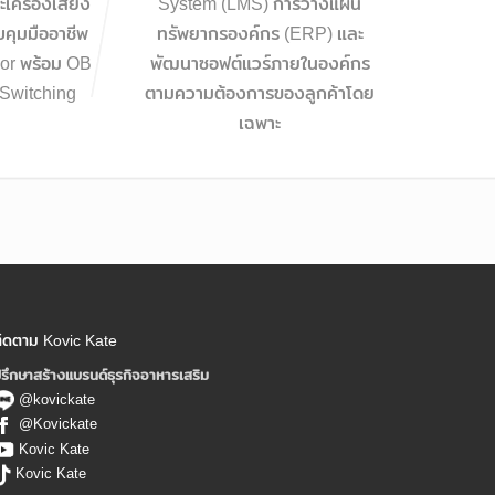
เครื่องเสียง
System (LMS) การวางแผน
บคุมมืออาชีพ
ทรัพยากรองค์กร (ERP) และ
or พร้อม OB
พัฒนาซอฟต์แวร์ภายในองค์กร
Switching
ตามความต้องการของลูกค้าโดย
เฉพาะ
ิดตาม Kovic Kate
รึกษาสร้างแบรนด์ธุรกิจอาหารเสริม
@kovickate
@Kovickate
Kovic Kate
Kovic Kate