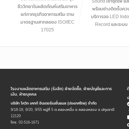
Sound เช่าชุดไฟ และ
ชีววิทยาในผลิตภัณฑ์เสริมอาหาร
พร้อมช่างติดตั้งคว
แก่ภาคธุรกิจอาหารเสริม ตาม
บริการจอ LED Indo
มาตรฐานสากลของ ISO/IEC
Record และระบบ 
17025
โรงงานผลิตอาหารเสริม (รังสิต) ฝ่ายจัดซื้อ, ฝ่ายบัญชีและการ
ต
เงิน, ฝ่ายบุคคล
ป
บริษัท โควิก เคทท์ อินเตอร์เนชั่นแนล (ประเทศไทย) จํากัด
9/18-19, 9/20, 9/55 หมู่ที่ 5 ต.คลองหนึ่ง อ.คลองหลวง จ.ปทุมธานี
12120
โทร: 02-516-1671