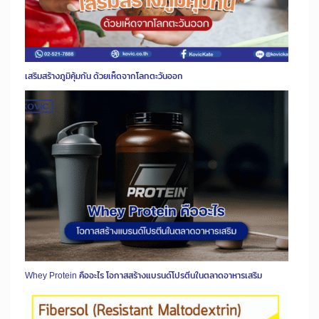
เสริมสร้างภูมิคุ้มกัน ด้วยเห็ดจากโลกตะวันออก
Whey Protein คืออะไร โอกาสสร้างแบรนด์โปรตีนในตลาดอาหารเสริม