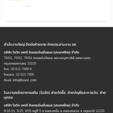
...
สำนักงานใหญ่ ติดต่อฝ่ายขาย ฝ่ายประสานงาน อย.
บริษัท โควิก เคทท์ อินเตอร์เนชั่นแนล (ประเทศไทย) จํากัด
76/60, 76/62, 76/64 ถนนแจ้งวัฒนะ แขวงอนุสาวรีย์ เขตบางเขน
กรุงเทพมหานคร 10220
โทร: 02-521-7888-9
โทรสาร: 02-521-7890
อีเมล์:
info@kovic.com
โรงงานผลิตอาหารเสริม (รังสิต) ฝ่ายจัดซื้อ, ฝ่ายบัญชีและการเงิน, ฝ่าย
บุคคล
บริษัท โควิก เคทท์ อินเตอร์เนชั่นแนล (ประเทศไทย) จํากัด
9/18-19, 9/20, 9/55 หมู่ที่ 5 ต.คลองหนึ่ง อ.คลองหลวง จ.ปทุมธานี 12120