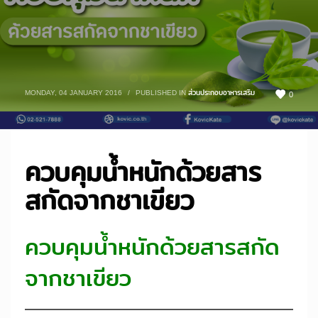
MONDAY, 04 JANUARY 2016
/
PUBLISHED IN
ส่วนประกอบอาหารเสริม
0
ควบคุมน้ำหนักด้วยสาร
สกัดจากชาเขียว
ควบคุมน้ำหนักด้วยสารสกัด
จากชาเขียว