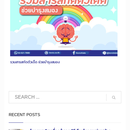
รวมสารสกัดตัวเด็ด ช่วยบำรุงสมอง
RECENT POSTS