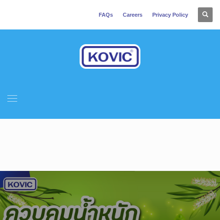
FAQs
Careers
Privacy Policy