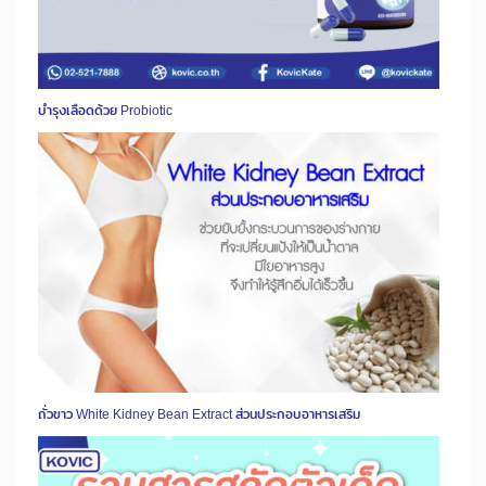
บำรุงเลือดด้วย Probiotic
ถั่วขาว White Kidney Bean Extract ส่วนประกอบอาหารเสริม