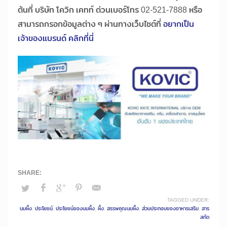
ต้นที่ บริษัท โควิก เคทท์ ด่วนเบอร์โทร 02-521-7888 หรือ
สามารถกรอกข้อมูลต่าง ๆ ผ่านทางเว็บไซต์ที่
อยากเป็น
เจ้าของแบรนด์ คลิกที่นี่
TAGGED UNDER:
นมผึ้ง
,
ประโยชน์
,
ประโยชน์ของนมผึ้ง
,
ผึ้ง
,
สรรพคุณนมผึ้ง
,
ส่วนประกอบของอาหารเสริม
,
สาร
สกัด