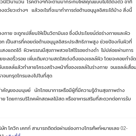
ัวนี้ไว้นานวัน โรคต่างๆก็จะตามมากระทบไหล่คุณแบบไม่ได้ตั้งตัว อาทิ
วัยวะต่างๆ แล้วอะไรที่จะมาทำการต่อต้านอนุมูลอิสระได้บ้าง สิ่งนี้
สู่ร่างกาย จะถูกเปลี่ยนให้เป็นวิตามินเอ ซึ่งมีประโยชน์ต่อร่างกายและผิว
เป็นสารที่คอยต่อต้านอนุมูลอิสระประสิทธิภาพสูง ช่วยป้องกันผิวที่
ับแสงแดดได้ ผิวพรรณมีสุขภาพสวยใสไร้รอยด่างดำ ไม่ปล่อยผ่านการ
ช่วยชะลอริ้วรอย เพิ่มเติมความสดใสเต่งตึงของเซลล์ผิว โดยจะคอยกำจัด
ิยากับเซลล์แล้วทำลายโครงสร้างหน้าที่ของเซลล์ในร่างกาย จนเซลล์เสื่อ
าเราจนทรุดโทรมลงไปในที่สุด
ที่สำคัญของมนุษย์ นักโภชนาการหรือมีผู้ที่มีความรู้ด้านสุขภาพต่าง
งกาย โดยการบริโภคผักสดผลไม้สด หรืออาหารเสริมที่สะดวกต่อการรับ
ิษัท โควิก เคทท์ สามารถติดต่อผ่านช่องทางโทรศัพท์หมายเลข 02-