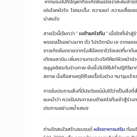
หากมองไปที่ปัญหาที่จะเกิดขึ้นเมื่อเราสะสมสารต
เช่นโรคหัวใจ โรคมะเร็ง ความแก่ ความเสื่อมของอ
น่าสนใจ
สารตัวนี้เรียกว่า “
เบต้าแคโรทีน
“ เมื่อใดที่เข้า
พรรณเป็นอย่างมาก ตัว โปรวิตามิน เอ จากแครอท 
อาจเกิดอันตรายจากรังสีอัลตราไวโอเลตที่มาก
เกิดเมลานิน เพิ่มความกระจ่างใสให้แก่ผิวหน้า
อนุมูลอิสระในร่างกาย ยับยั้งไม่ให้ไปทำปฏิกิร
สภาพ นั่นคือสาเหตุให้โรคเรื้อรังต่าง ๆมารุมเร้
การรับประทานสิ่งที่มีประโยชน์นับได้ว่าเป็นสิ่ง
แนะนำว่า ควรรับประทานเบต้าแคโรทีนเข้าสู้ร่า
ประทานอย่างสม่ำเสมอ
ท่านใดสนใจสร้างแบรนด์
ผลิตอาหารเสริม
กับบร