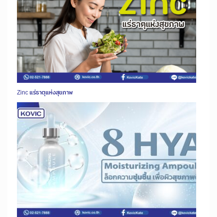
Zinc แร่ธาตุแห่งสุขภาพ