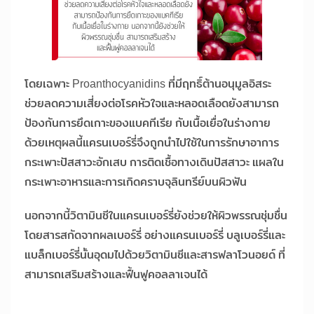
โดยเฉพาะ Proanthocyanidins ที่มีฤทธิ์ต้านอนุมูลอิสระ
ช่วยลดความเสี่ยงต่อโรคหัวใจและหลอดเลือดยังสามารถ
ป้องกันการยึดเกาะของแบคทีเรีย กับเนื้อเยื่อในร่างกาย
ด้วยเหตุผลนี้แครนเบอร์รี่จึงถูกนำไปใช้ในการรักษาอาการ
กระเพาะปัสสาวะอักเสบ การติดเชื้อทางเดินปัสสาวะ แผลใน
กระเพาะอาหารและการเกิดคราบจุลินทรีย์บนผิวฟัน
นอกจากนี้วิตามินซีในแครนเบอร์รี่ยังช่วยให้ผิวพรรณชุ่มชื่น
โดยสารสกัดจากผลเบอร์รี่ อย่างแครนเบอร์รี่ บลูเบอร์รี่และ
แบล็กเบอร์รี่นั้นอุดมไปด้วยวิตามินซีและสารฟลาโวนอยด์ ที่
สามารถเสริมสร้างและฟื้นฟูคอลลาเจนได้