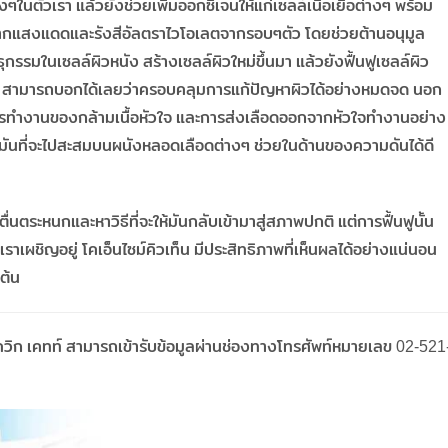
นตัวเรา แล้วยังช่วยเพิ่มออกซิเจนให้แก่เซลล์เนื้อเยื่อต่างๆ พร้อม
ากแสงแดดและรังสีอัลตราไวโอเลตจากรอบๆตัว โดยช่วยต้านอนุมูล
ุกรรมในเซลล์ผิวหนัง สร้างเซลล์ผิวใหม่ขึ้นมา แล้วยังฟื้นฟูเซลล์ผิว
ล้ำ สามารถบอกได้เลยว่าครอบคลุมการแก้ปัญหาผิวได้อย่างหมดจด นอก
ารทำงานของกล้ามเนื้อหัวใจ และการส่งเลือดออกจากหัวใจทำงานอย่าง
ันที่จะไปสะสมบนผนังหลอดเลือดต่างๆ ช่วยในด้านของความดันได้ดี
่นตระหนกและหาวิธีที่จะให้มันกลับเข้ามาสู่สภาพปกติ แต่การฟื้นฟูนั้น
ราเผชิญอยู่ โคเอ็นไซม์คิวเท็น มีประสิทธิภาพที่เห็นผลได้อย่างแน่นอน
งต้น
ควิก เคทท์ สามารถเข้ารับข้อมูลผ่านช่องทางโทรศัพท์หมายเลข 02-521