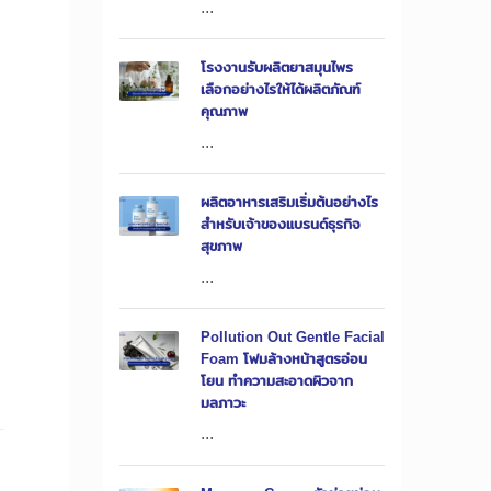
...
โรงงานรับผลิตยาสมุนไพร
เลือกอย่างไรให้ได้ผลิตภัณฑ์
คุณภาพ
...
0
ผลิตอาหารเสริมเริ่มต้นอย่างไร
สำหรับเจ้าของแบรนด์ธุรกิจ
สุขภาพ
...
Pollution Out Gentle Facial
Foam โฟมล้างหน้าสูตรอ่อน
โยน ทำความสะอาดผิวจาก
มลภาวะ
...