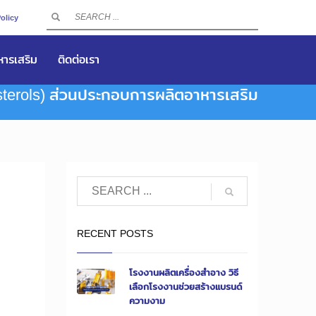
olicy
าหารเสริม
ติดต่อเรา
terols) ส่วนประกอบการผลิตอาหารเสริม
RECENT POSTS
โรงงานผลิตเครื่องสำอาง วิธี
เลือกโรงงานช่วยสร้างแบรนด์
ความงาม