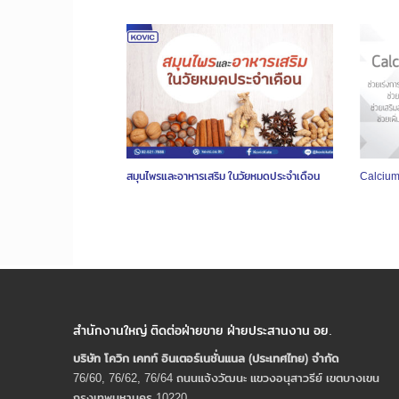
สมุนไพรและอาหารเสริม ในวัยหมดประจำเดือน
Calcium
สำนักงานใหญ่ ติดต่อฝ่ายขาย ฝ่ายประสานงาน อย.
บริษัท โควิก เคทท์ อินเตอร์เนชั่นแนล (ประเทศไทย) จํากัด
76/60, 76/62, 76/64 ถนนแจ้งวัฒนะ แขวงอนุสาวรีย์ เขตบางเขน
กรุงเทพมหานคร 10220