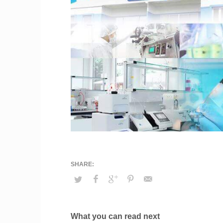
What you can read next