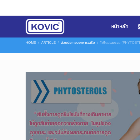
หน้าหลัก
ร
HOME
ARTICLE
ส่วนประกอบอาหารเสริม
ไฟโตสเตอรอล (PHYTOSTE