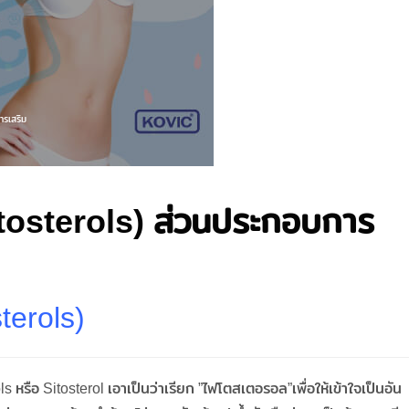
ารเสริม
osterols) ส่วนประกอบการ
terols)
ls หรือ Sitosterol เอาเป็นว่าเรียก ”ไฟโตสเตอรอล”เพื่อให้เข้าใจเป็นอัน