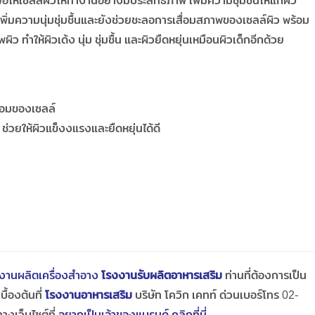
อให้เซลล์ผิวให่ทำงานอย่างมีประสิทธิภาพ เพิ่มความชุ่มชื้นให้แก่ผิว
พิ่มความนุ่มชุ่มชื้นและยังช่วยชะลอการเสื่อมสภาพของเซลล์ผิว พร้อม
ว ทำให้ผิวเด้ง นุ่ม ชุ่มชื้น และผิวยืดหยุ่นเหมือนผิวเด็กอีกด้วย
ื่อมของเซลล์
ช่วยให้ผิวแข็งงแรงและยืดหยุ่นได้ดี
งานผลิตเครื่องสำอาง
โรงงานรับผลิตอาหารเสริม
ท่านที่ต้องการเป็น
ื้องต้นที่
โรงงานอาหารเสริม
บริษัท โควิก เคทท์ ด่วนเบอร์โทร 02-
งเว็บไซต์ที่
อยากเป็นเจ้าของแบรนด์ คลิกที่นี่