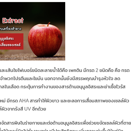
ีและเส้นใยไฟเบอร์ชนิดละลายน้ำได้คือ เพคติน มีกรด 2 ชนิดคือ คือ กรด
รจำพวกโปรตีนและไขมัน นอกจากนั้นยังมีสรรพคุณบำรุงหัวใจ ลด
นเลือด กระตุ้นการทำงานของสารต้านอนุมูลอิสระและฆ่าเชื้อไวรัส
วใหม่ มีกรด AHA สารทำให้ผิวขาว และชะลอการเสื่อมสภาพของเซลล์ผิว
ผิวจากรังสี UV อีกด้วย
ัดสารพิษในร่ายกายและต่อต้านอนุมูลอิสระเพื่อช่วยขจัดเซลล์ผิวที่ตา