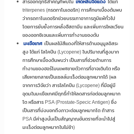
สารออกฤทธิ์สำคัญที่พบใน
เห็ดหลินจือแดง
ได้แก่
triterpenes (กรดกาโนเดอริก) การศึกษาเบื้องต้นพบ
ว่ากรดกาโนเดอริกช่วยบรรเทาอาการภูมิแพ้ทั่วไป
โดยการยับยั้งการหลั่งฮีสตามีน และเพิ่มการไหลเวียน
ของออกซิเจนและเพิ่มการทำงานของตับ
มะเขือเทศ
เป็นผลไม้สีแดงที่ให้สารต้านอนุมูลอิสระ
สูง ได้แก่ ไลโคปีน (Lycopene) ในปริมาณที่สูงมาก
การศึกษาเบื้องต้นพบว่า เป็นสารที่ช่วยต้านการ
ทำงานของฮอร์โมนเพศชายตัวการที่อาจเติบโต หรือ
เสียหายกลายเป็นเซลล์มะเร็งต่อมลูกหมากได้ (ผล
จากการวิจัยว่า สารไลโคปีน (Lycopene) ที่มีอยู่มี
อุดมในมะเขือเทศมีฤทธิ์ทำให้ลดสารก่อต่อมลูกหมาก
โต หรือสาร PSA (Prostate-Specic Antigen) ซึ่ง
เป็นสารที่บ่งบอกถึงภาวะต่อมลูกหมากโต ถ้าสาร
PSA มีค่าสูงนั่นเป็นสัญญาณอันตรายที่จะนำไปสู่
มะเร็งต่อมลูกหมากในไม่ช้า)