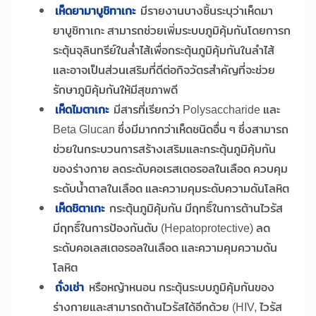
เห็ดยามาบูชิทาเกะ
มีรายงานบางชิ้นระบุว่าเห็ดมา
ยาบูชิทาเกะ สามารถช่วยเพิ่มระบบภูมิคุ้มกันโดยการก
ระตุ้นจุลินทรีย์ในล่ำไส้เพื่อกระตุ้นภูมิคุ้มกันในลำไส้
และอาจเป็นส่วนเสริมที่ดีต่อกิจวัตรสำคัญที่จะช่วย
รักษาภูมิคุ้มกันให้มีสุขภาพดี
เห็ดไมตาเกะ
มีสารที่เรียกว่า Polysaccharide และ
Beta Glucan ซึ่งมีมากกว่าเห็ดชนิดอื่น ๆ ซึ่งสามารถ
ช่วยในกระบวนการสร้างเสริมและกระตุ้นภูมิคุ้มกัน
ของร่างกาย ลดระดับคอเรสเตอรอลในเลือด ควบคุม
ระดับน้ำตาลในเลือด และความคุมระดับความดันโลหิต
เห็ดชิตาเกะ
กระตุ้นภูมิคุ้มกัน มีฤทธิ์ในการต้านไวรัส
มีฤทธิ์ในการป้องกันตับ (Hepatoprotective) ลด
ระดับคอเลสเตอรอลในเลือด และความคุมความดัน
โลหิต
ถั่งเช่า
หรือหญ้าหนอน กระตุ้นระบบภูมิคุ้มกันของ
ร่างกายและสามารถต้านไวรัสได้อีกด้วย (HIV, ไวรัส