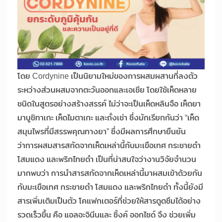
โดย Cordynine เป็นนิยามใหม่ของการผสมผสานที่ลงตัว
ระหว่างส่วนผสมจากตะวันออกและเอเชีย โดยใช้เห็ดหลาย
ชนิดในสูตรอย่างสร้างสรรค์ ไม่ว่าจะเป็นเห็ดหลินจือ เห็ดยา
มาบูชิทาเกะ เห็ดไมตาเกะ และถั่งเช่า ซึ่งมักเรียกกันว่า “เห็ด
สมุนไพรที่มีสรรพคุณทางยา” ซึ่งมีผลการศึกษายืนยัน
ว่าการผสมสารสกัดจากเห็ดเหล่านี้กับมะเขือเทศ กระชายดำ
โสมแดง และพริกไทยดำ เป็นที่น่าสนใจว่างานวิจัยจำนวน
มากพบว่า การนำสารสกัดจากเห็ดเหล่านี้มาผสมเข้าด้วยกัน
กับมะเขือเทศ กระชายดำ โสมแดง และพริกไทยดำ ทั้งนี้ยังมี
สารเพิ่มเติมเป็นตัว โคแฟกเตอร์ที่ช่วยให้สารดูดซึมได้อย่าง
รวดเร็วขึ้น คือ แอลอะจินีนและ ซิ้งค์ ออกไซด์ จึง ช่วยเพิ่ม