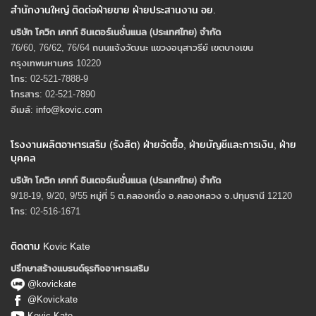
สำนักงานใหญ่ ติดต่อฝ่ายขาย ฝ่ายประสานงาน อย.
บริษัท โควิก เคทท์ อินเตอร์เนชั่นแนล (ประเทศไทย) จํากัด
76/60, 76/62, 76/64 ถนนแจ้งวัฒนะ แขวงอนุสาวรีย์ เขตบางเขน
กรุงเทพมหานคร 10220
โทร: 02-521-7888-9
โทรสาร: 02-521-7890
อีเมล์:
info@kovic.com
โรงงานผลิตอาหารเสริม (รังสิต) ฝ่ายจัดซื้อ, ฝ่ายบัญชีและการเงิน, ฝ่าย
บุคคล
บริษัท โควิก เคทท์ อินเตอร์เนชั่นแนล (ประเทศไทย) จํากัด
9/18-19, 9/20, 9/55 หมู่ที่ 5 ต.คลองหนึ่ง อ.คลองหลวง จ.ปทุมธานี 12120
โทร: 02-516-1671
ติดตาม Kovic Kate
ปรึกษาสร้างแบรนด์ธุรกิจอาหารเสริม
@kovickate
@Kovickate
Kovic Kate