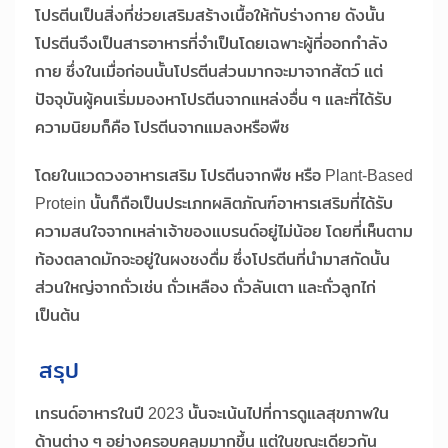
โปรตีนเป็นสิ่งที่ช่วยเสริมสร้างเนื้อให้กับร่างกาย ดังนั้น
โปรตีนจึงเป็นสารอาหารที่จำเป็นโดยเฉพาะผู้ที่ออกกำลัง
กาย ซึ่งในเมื่อก่อนนั้นโปรตีนส่วนมากจะมาจากสัตว์ แต่
ปัจจุบันผู้คนเริ่มมองหาโปรตีนจากแหล่งอื่น ๆ และที่ได้รับ
ความนิยมก็คือ โปรตีนจากแมลงหรือพืช
โดยในแวดวงอาหารเสริม โปรตีนจากพืช หรือ Plant-Based
Protein นั้นก็ถือเป็นประเภทผลิตภัณฑ์อาหารเสริมที่ได้รับ
ความสนใจจากเหล่าเจ้าของแบรนด์อยู่ไม่น้อย โดยที่เห็นตาม
ท้องตลาดมักจะอยู่ในผงชงดื่ม ซึ่งโปรตีนที่นำมาสกัดนั้น
ส่วนใหญ่จากถั่วเช่น ถั่วเหลือง ถั่วลันเตา และถั่วลูกไก่
เป็นต้น
สรุป
เทรนด์อาหารในปี 2023 นั้นจะเน้นไปที่การดูแลสุขภาพใน
ด้านต่าง ๆ อย่างครอบคลุมมากขึ้น แต่ในขณะเดียวกัน