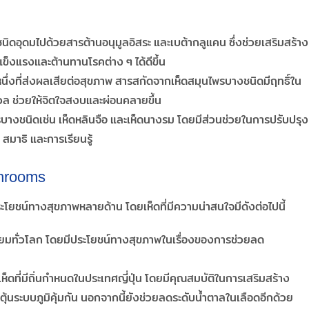
นิดอุดมไปด้วยสารต้านอนุมูลอิสระ และเบต้ากลูแคน ซึ่งช่วยเสริมสร้าง
แข็งแรงและต้านทานโรคต่าง ๆ ได้ดีขึ้น
นึ่งที่ส่งผลเสียต่อสุขภาพ สารสกัดจากเห็ดสมุนไพรบางชนิดมีฤทธิ์ใน
 ช่วยให้จิตใจสงบและผ่อนคลายขึ้น
รบางชนิดเช่น เห็ดหลินจือ และเห็ดนางรม โดยมีส่วนช่วยในการปรับปรุง
มาธิ และการเรียนรู้
shrooms
ะโยชน์ทางสุขภาพหลายด้าน โดยเห็ดที่มีความน่าสนใจมีดังต่อไปนี้
ามนิยมทั่วโลก โดยมีประโยชน์ทางสุขภาพในเรื่องของการช่วยลด
นเห็ดที่มีถิ่นกำหนดในประเทศญี่ปุ่น โดยมีคุณสมบัติในการเสริมสร้าง
ระตุ้นระบบภูมิคุ้มกัน นอกจากนี้ยังช่วยลดระดับน้ำตาลในเลือดอีกด้วย