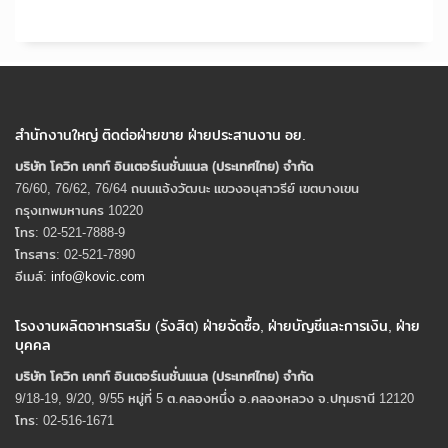
สำนักงานใหญ่ ติดต่อฝ่ายขาย ฝ่ายประสานงาน อย.
บริษัท โควิก เคทท์ อินเตอร์เนชั่นแนล (ประเทศไทย) จํากัด
76/60, 76/62, 76/64 ถนนแจ้งวัฒนะ แขวงอนุสาวรีย์ เขตบางเขน
กรุงเทพมหานคร 10220
โทร: 02-521-7888-9
โทรสาร: 02-521-7890
อีเมล์:
info@kovic.com
โรงงานผลิตอาหารเสริม (รังสิต) ฝ่ายจัดซื้อ, ฝ่ายบัญชีและการเงิน, ฝ่าย
บุคคล
บริษัท โควิก เคทท์ อินเตอร์เนชั่นแนล (ประเทศไทย) จํากัด
9/18-19, 9/20, 9/55 หมู่ที่ 5 ต.คลองหนึ่ง อ.คลองหลวง จ.ปทุมธานี 12120
โทร: 02-516-1671