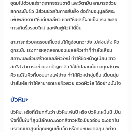
อุดมไปด้วยแร่ธาตุจากธรรมชาติ และวิตามิน สามารถช่วย
ยกกระชับผิว มีส่วนช่วยในการยับยั้ง ต่อต้านอนุมูลอิสระ
เพิ่มพลังงานให้แก่เซลล์ผิว ช่วยให้เซลล์ผิวแข็งแรง ชะลอ
การเกิดริ้วรอยใหม่ และฟื้นฟูผิวให้ดีขึ้น
สามารถช่วยลดรอยเหี่ยวย่นให้ดูอ่อนกว่าวัย เปล่งปลั่ง ผิว
ดูกระชับ เร่งการหลุดลอกของเซลล์ผิวเก่าที่กำลังเสื่อม
สภาพและช่วยสร้างเซลล์ผิวใหม่ ทำให้ผิวหน้าดูเนียน ขาว
สดใส สามารถช่วยลดปัญหาสิว ใช้ได้ปลอดภัยต่อทุกสภาพ
ผิว แม้ในผิวที่บอบบางแพ้ง่าย ทำให้ผิวหน้าชุ่มชื้น เนียนนุ่ม
น่าสัมผัส ทำให้สามารถเผยผิวสวย อวดผิวใส ได้อย่างมั่นใจ
บัวหิมะ
บัวหิมะ หรือที่เรียกกันว่า บัวหิมะพันปี หรือ บัวหิมะหมื่นปี เป็น
พืชที่ขึ้นในที่สูงมีลักษณะดอกสีขาวหรือเขียวอ่อน จะงอกใน
บริเวณเขาสูงที่อุณหภูมิเย็นจัด หรือที่มีหิมะปกคลุม อย่าง