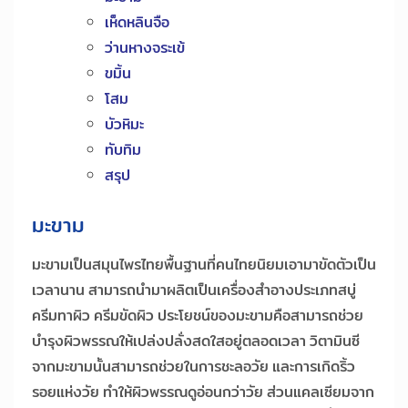
เห็ดหลินจือ
ว่านหางจระเข้
ขมิ้น
โสม
บัวหิมะ
ทับทิม
สรุป
มะขาม
มะขามเป็นสมุนไพรไทยพื้นฐานที่คนไทยนิยมเอามาขัดตัวเป็น
เวลานาน สามารถนำมาผลิตเป็นเครื่องสำอางประเภทสบู่
ครีมทาผิว ครีมขัดผิว ประโยชน์ของมะขามคือสามารถช่วย
บำรุงผิวพรรณให้เปล่งปลั่งสดใสอยู่ตลอดเวลา วิตามินซี
จากมะขามนั้นสามารถช่วยในการชะลอวัย และการเกิดริ้ว
รอยแห่งวัย ทำให้ผิวพรรณดูอ่อนกว่าวัย ส่วนแคลเซียมจาก