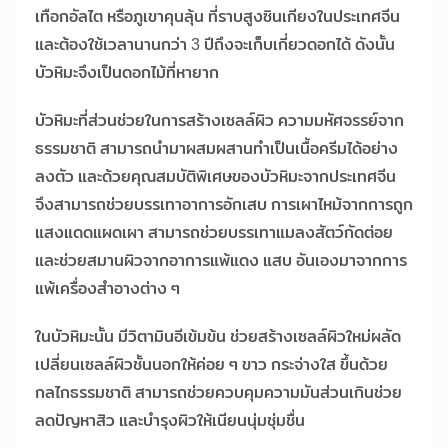
เทือกอัลไต หรือภูเขาคุนลุ้น ที่ราบสูงซินเกียงในประเทศจีน
และต้องใช้เวลานานกว่า 3 ปีถึงจะเก็บเกี่ยวดอกได้ ดังนั้น
บัวหิมะจึงเป็นดอกไม้ที่หายาก
บัวหิมะที่ส่วนช่วยในการสร้างเซลล์ผิว ความมหัศจรรย์จาก
ธรรมชาติ สามารถนำมาผสมผสานทำเป็นเนื้อครีมได้อย่าง
ลงตัว และด้วยคุณสมบัติพิเศษของบัวหิมะจากประเทศจีน
จึงสามารถช่วยบรรเทาอาการอักเสบ การเผาไหม้จากการถูก
แสงแดดแผดเผา สามารถช่วยบรรเทาแมลงสัตว์กัดต่อย
และช่วยสมานผิวจากอาการแพ้แดง แสบ อันเองมาจากการ
แพ้เครื่องสำอางต่าง ๆ
ในบัวหิมะนั้น มีวิตามินอีเข้มข้น ช่วยสร้างเซลล์ผิวใหม่ผลัด
เปลี่ยนเซลล์ผิวชั้นนอกให้ค่อย ๆ ขาว กระจ่างใส ขึ้นด้วย
กลไกธรรมชาติ สามารถช่วยควบคุมความมันส่วนเกินช่วย
ลดปัญหาสิว และบำรุงผิวให้เนียนนุ่มชุ่มชื่น