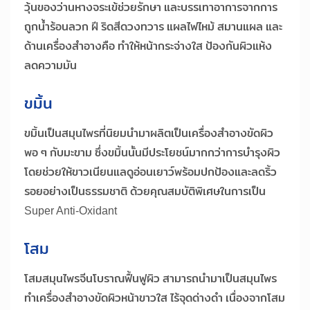
วุ้นของว่านหางจระเข้ช่วยรักษา และบรรเทาอาการจากการ
ถูกน้ำร้อนลวก ฝี ริดสีดวงทวาร แผลไฟไหม้ สมานแผล และ
ด้านเครื่องสำอางคือ ทำให้หน้ากระจ่างใส ป้องกันผิวแห้ง
ลดความมัน
ขมิ้น
ขมิ้นเป็นสมุนไพรที่นิยมนำมาผลิตเป็นเครื่องสำอางขัดผิว
พอ ๆ กับมะขาม ซึ่งขมิ้นนั้นมีประโยชน์มากกว่าการบำรุงผิว
โดยช่วยให้ขาวเนียนแลดูอ่อนเยาว์พร้อมปกป้องและลดริ้ว
รอยอย่างเป็นธรรมชาติ ด้วยคุณสมบัติพิเศษในการเป็น
Super Anti-Oxidant
โสม
โสมสมุนไพรจีนโบราณฟื้นฟูผิว สามารถนำมาเป็นสมุนไพร
ทำเครื่องสำอางขัดผิวหน้าขาวใส ไร้จุดด่างดำ เนื่องจากโสม