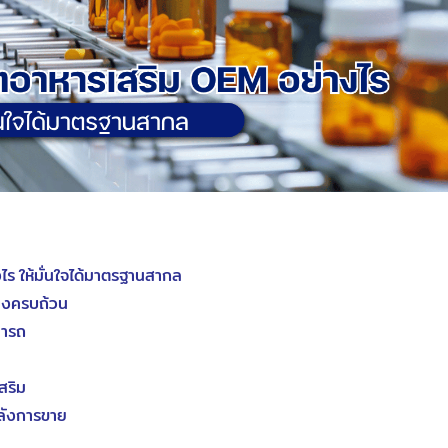
ร ให้มั่นใจได้มาตรฐานสากล
างครบถ้วน
มารถ
สริม
ลังการขาย