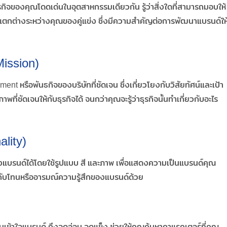
้ธุรกิจของคุณโดดเด่นในอุตสาหกรรมเดียวกัน รู้ว่าสิ่งใดที่สามารถมอบให้
้จักข้อแตกต่างระหว่างคุณของคู่แข่ง ซึ่งมีความสำคัญต่อการพัฒนาแบรนด์ให
Mission)
ment หรือพันธกิจของบริษัทที่ชัดเจน ซึ่งเกี่ยวโยงกับวิสัยทัศน์และเป้า
่ชัดเจนให้กับธุรกิจได้ จนกว่าคุณจะรู้ว่าธุรกิจนั้นทำเกี่ยวกับอะไร
lity)
แบรนด์ได้โดยใช้รูปแบบ สี และภาพ เพื่อแสดงความเป็นแบรนด์คุณ
ธ์กับโทนหรืออารมณ์ความรู้สึกของแบรนด์ด้วย
ข้าใจแบรนด์ ถึงจุดอ่อน จุดแข็ง ช่วยให้คุณค้นหาคาแรคเตอร์ที่คุณ