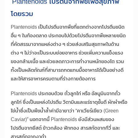
Plantenoids โปรตีนจากพืชเพื่อสุขภาพ
โดยรวม
Plantenoids เป็นโปรตีนจากพืชที่แตกต่างจากโปรตีนชนิด
อื่น ๆ ในท้องตลาด ประกอบไปด้วยโปรตีนจากพืชหลายชนิด
ที่คัดสรรมาจากแหล่งต่าง ๆ ช่วยส่งเสริมสุขภาพในด้าน
ต่าง ๆ ไม่ว่าจะเป็นระบบย่อยอาหาร ช่วยเพิ่มความแข็งแรง
ของกล้ามเนื้อ และช่วยลดภาวะการทำงานหนักของไต รวม
ทั้งเป็นผลิตภัณฑ์ที่สามารถทดแทนมื้ออาหารได้เป็นอย่างดี
และให้สารอาหารครบตามที่ร่างกายต้องการ
Plantenoids ประกอบด้วย ถั่วลูกไก่ หรือ อัลบูมินจากถั่ว
ลูกไก่ ซึ่งเป็นแหล่งโปรตีน วิตามินและแร่ธาตุชั้นดี ผักผำหรือ
ไข่น้ำซึ่งเป็นพืชน้ำล้ำค่ามีฉายาว่า “คาเวียร์เขียว (Green
Caviar)” นอกจากนี้ Plantenoids ยังมีส่วนผสมของ
โปรตีนจากยีสต์ ข้าวกล้อง ฟักทอง สารสกัดจากกีวี่ และ
สารสกัดจากงาดำ