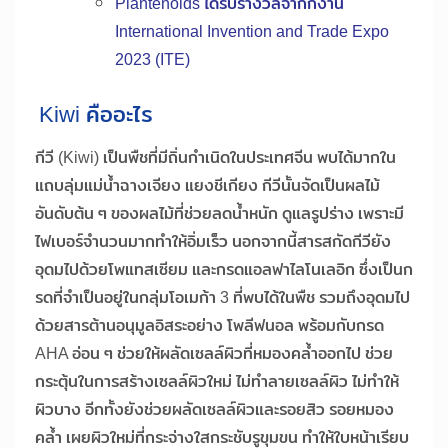
Plantenoids ได้รับรางวัลจากกงาน
International Invention and Trade Expo
2023 (ITE)
Kiwi คืออะไร
กีวี (Kiwi) เป็นพืชที่มีถิ่นกำเนิดในประเทศจีน พบได้มากใน
แถบลุ่มแม่น้ำฉางเจียง แยงชีเกียง กีวีนั้นจัดเป็นผลไม้
อันดับต้น ๆ ของผลไม้ที่ช่วยลดน้ำหนัก ดูแลรูปร่าง เพราะมี
ไฟเบอร์จำนวนมากทำให้อิ่มเร็ว นอกจากนี้สารสกัดกีวียัง
อุดมไปด้วยโพแทสเซียม และกรดแอลฟาไลโนเลอิก ซึ่งเป็นก
รดที่จำเป็นอยู่ในกลุ่มโอเมก้า 3 ที่พบได้ในพืช รวมถึงอุดมไป
ด้วยสารต้านอนุมูลอิสระอย่าง โพลีฟนอล พร้อมกับกรด
AHA อ่อน ๆ ช่วยให้ผลัดเซลล์ผิวที่หมองคล้ำออกไป ช่วย
กระตุ้นในการสร้างเซลล์ผิวใหม่ ไม่ทำลายเซลล์ผิว ไม่ทำให้
ผิวบาง อีกทั้งยังช่วยผลัดเซลล์ผิวและรอยสิว รอยหมอง
คล้ำ เผยผิวใหม่ที่กระจ่างใสกระชับรูขุมขน ทำให้ใบหน้าเรียบ