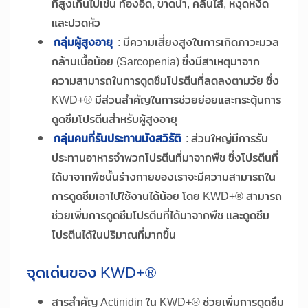
ที่สูงเกินไปเช่น ท้องอืด, ขาดน้ำ, คลื่นไส้, หงุดหงิด
และปวดหัว
กลุ่มผู้สูงอายุ
: มีความเสี่ยงสูงในการเกิดภาวะมวล
กล้ามเนื้อน้อย (Sarcopenia) ซึ่งมีสาเหตุมาจาก
ความสามารถในการดูดซึมโปรตีนที่ลดลงตามวัย ซึ่ง
KWD+® มีส่วนสำคัญในการช่วยย่อยและกระตุ้นการ
ดูดซึมโปรตีนสำหรับผู้สูงอายุ
กลุ่มคนที่รับประทานมังสวิรัติ
: ส่วนใหญ่มีการรับ
ประทานอาหารจำพวกโปรตีนที่มาจากพืช ซึ่งโปรตีนที่
ได้มาจากพืชนั้นร่างกายของเราจะมีความสามารถใน
การดูดซึมเอาไปใช้งานได้น้อย โดย KWD+® สามารถ
ช่วยเพิ่มการดูดซึมโปรตีนที่ได้มาจากพืช และดูดซึม
โปรตีนได้ในปริมาณที่มากขึ้น
จุดเด่นของ KWD+®
สารสำคัญ Actinidin ใน KWD+® ช่วยเพิ่มการดูดซึม