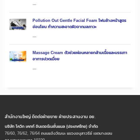
...
Pollution Out Gentle Facial Foam โฟมล้างหน้าสูตร
อ่อนโยน ทำความสะอาดผิวจากมลภาวะ
...
Massage Cream ตัวช่วยผ่อนคลายกล้ามเนื้อและบรรเทา
อาการปวดเมื่อย
...
สำนักงานใหญ่ ติดต่อฝ่ายขาย ฝ่ายประสานงาน อย.
บริษัท โควิก เคทท์ อินเตอร์เนชั่นแนล (ประเทศไทย) จํากัด
76/60, 76/62, 76/64 ถนนแจ้งวัฒนะ แขวงอนุสาวรีย์ เขตบางเขน