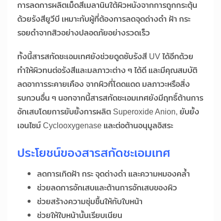
การลดการผลิตเม็ดสีเมลานินใต้ผิวหนังจากการถูกกระตุ้น
ด้วยรังสียูวีบี เหมาะกับผู้ที่ต้องการลดจุดด่างดำ ฝ้า กระ
รอยดำจากสิวอย่างปลอดภัยอย่างรวดเร็ว
ทั้งนี้สารสกัดชะเอมเทศยังช่วยดูดซับรังสี UV ได้อีกด้วย
ทำให้ผิวทนต่อรังสีและมลภาวะต่าง ๆ ได้ดี และมีคุณสมบัติ
ลดอาการระคายเคือง จากผิวที่โดดแดด มลภาวะหรือสิ่ง
รบกวนอื่น ๆ นอกจากนี้สารสกัดชะเอมเทศยังมีฤทธิ์ต้านการ
อักเสบโดยการยับยั้งการผลิต Superoxide Anion, ยับยั้ง
เอนไซม์ Cyclooxygenase และต่อต้านอนุมูลอิสระ
ประโยชน์ของสารสกัดชะเอมเทศ
ลดการเกิดฝ้า กระ จุดด่างดำ และความหมองคล้ำ
ช่วยลดการอักเสบและต้านการอักเสบของผิว
ช่วยสร้างความชุ่มชื้นให้กับใบหน้า
ช่วยให้ใบหน้านั้นเรียบเนียน