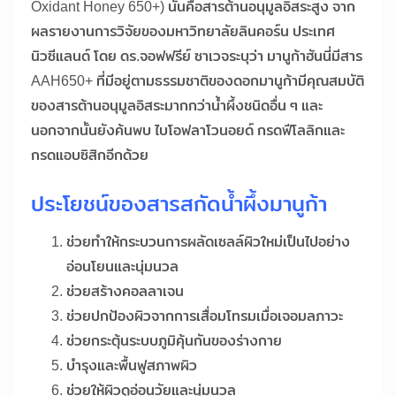
Oxidant Honey 650+) นั้นคือสารต้านอนุมูลอิสระสูง จาก
ผลรายงานการวิจัยของมหาวิทยาลัยลินคอร์น ประเทศ
นิวซีแลนด์ โดย ดร.จอฟฟรีย์ ซาเวจระบุว่า มานูก้าฮันนี่มีสาร
AAH650+ ที่มีอยู่ตามธรรมชาติของดอกมานูก้ามีคุณสมบัติ
ของสารต้านอนุมูลอิสระมากกว่าน้ำผึ้งชนิดอื่น ๆ และ
นอกจากนั้นยังค้นพบ ไบโอฟลาโวนอยด์ กรดฟีโลลิกและ
กรดแอบซิสิกอีกด้วย
ประโยชน์ของสารสกัดน้ำผึ้งมานูก้า
ช่วยทำให้กระบวนการผลัดเซลล์ผิวใหม่เป็นไปอย่าง
อ่อนโยนและนุ่มนวล
ช่วยสร้างคอลลาเจน
ช่วยปกป้องผิวจากการเสื่อมโทรมเมื่อเจอมลภาวะ
ช่วยกระตุ้นระบบภูมิคุ้นกันของร่างกาย
บำรุงและพื้นฟูสภาพผิว
ช่วยให้ผิวดูอ่อนวัยและนุ่มนวล