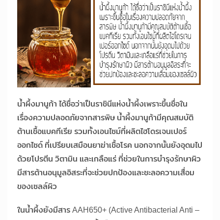
น้ำผึ้งมานูก้า ได้ชื่อว่าเป็นราชินีแห่งน้ำผึ้งเพราะขึ้นชื่อใน
เรื่องความปลอดภัยจากสารพิษ น้ำผึ้งมานูก้ามีคุณสมบัติ
ต้านเชื้อแบคทีเรีย รวมทั้งเอนไซม์ที่ผลิตไฮโดรเจนเปอร์
ออกไซด์ ที่เปรียบเสมือนยาฆ่าเชื้อโรค นอกจากนั้นยังอุดมไป
ด้วยโปรตีน วิตามิน และเกลือแร่ ที่ช่วยในการบำรุงรักษาผิว
มีสารต้านอนุมูลอิสระที่จะช่วยปกป้องและชะลอความเสื่อม
ของเซลล์ผิว
ในน้ำผึ้งยังมีสาร AAH650+ (Active Antibacterial Anti –