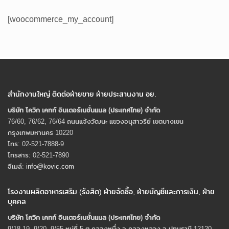
[woocommerce_my_account]
สำนักงานใหญ่ ติดต่อฝ่ายขาย ฝ่ายประสานงาน อย.
บริษัท โควิก เคทท์ อินเตอร์เนชั่นแนล (ประเทศไทย) จํากัด
76/60, 76/62, 76/64 ถนนแจ้งวัฒนะ แขวงอนุสาวรีย์ เขตบางเขน
กรุงเทพมหานคร 10220
โทร: 02-521-7888-9
โทรสาร: 02-521-7890
อีเมล์:
info@kovic.com
โรงงานผลิตอาหารเสริม (รังสิต) ฝ่ายจัดซื้อ, ฝ่ายบัญชีและการเงิน, ฝ่าย
บุคคล
บริษัท โควิก เคทท์ อินเตอร์เนชั่นแนล (ประเทศไทย) จํากัด
9/18-19, 9/20, 9/55 หมู่ที่ 5 ต.คลองหนึ่ง อ.คลองหลวง จ.ปทุมธานี 12120