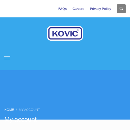
FAQs
Careers
Privacy Policy
HOME
MY ACCOUNT
My account