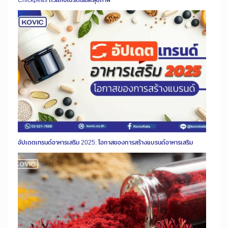
อัปเดตเทรนด์อาหารเสริม 2025: โอกาสของการสร้างแบรนด์อาหารเสริม