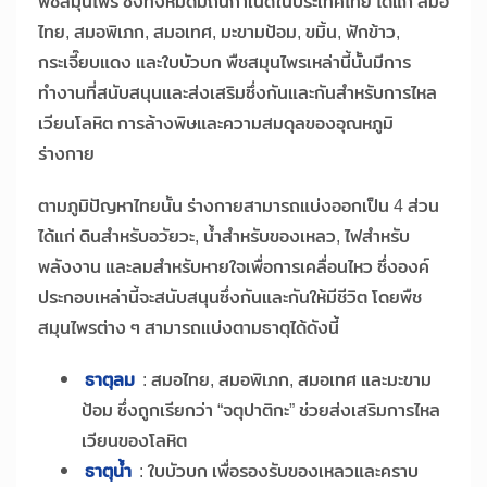
พืชสมุนไพร ซึ่งทั้งหมดมีถิ่นกำเนิดในประเทศไทย ได้แก่ สมอ
ไทย, สมอพิเภก, สมอเทศ, มะขามป้อม, ขมิ้น, ฟักข้าว,
กระเจี๊ยบแดง และใบบัวบก พืชสมุนไพรเหล่านี้นั้นมีการ
ทำงานที่สนับสนุนและส่งเสริมซึ่งกันและกันสำหรับการไหล
เวียนโลหิต การล้างพิษและความสมดุลของอุณหภูมิ
ร่างกาย
ตามภูมิปัญหาไทยนั้น ร่างกายสามารถแบ่งออกเป็น 4 ส่วน
ได้แก่ ดินสำหรับอวัยวะ, น้ำสำหรับของเหลว, ไฟสำหรับ
พลังงาน และลมสำหรับหายใจเพื่อการเคลื่อนไหว ซึ่งองค์
ประกอบเหล่านี้จะสนับสนุนซึ่งกันและกันให้มีชีวิต โดยพืช
สมุนไพรต่าง ๆ สามารถแบ่งตามธาตุได้ดังนี้
ธาตุลม
: สมอไทย, สมอพิเภก, สมอเทศ และมะขาม
ป้อม ซึ่งถูกเรียกว่า “จตุปาติกะ” ช่วยส่งเสริมการไหล
เวียนของโลหิต
ธาตุน้ำ
: ใบบัวบก เพื่อรองรับของเหลวและคราบ