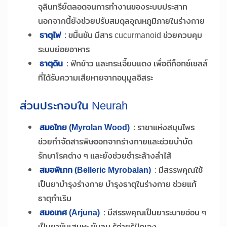
จุลินทรีย์ตลอดจนการทำงานของระบบประสาท
นอกจากนี้ยังช่วยปรับสมดุลอุณหภูมิภายในร่างกาย
ธาตุไฟ
: ขมิ้นชัน มีสาร cucurmanoid ช่วยควบคุม
ระบบย่อยอาหาร
ธาตุดิน
: ฟักข้าว และกระเจี๊ยบแดง เพื่อดีท็อกซ์เซลล์
ที่ได้รับความเสียหายจากอนุมูลอิสระ
ส่วนประกอบใน Neurah
สมอไทย (Myrolan Wood)
: ราชาแห่งสมุนไพร
ช่วยกำจัดสารพิษออกจากร่างกายและช่วยบำบัด
รักษาโรคต่าง ๆ และยังช่วยชำระล้างลำไส้
สมอพิเภก (Belleric Myrobalan)
: มีสรรพคุณใช้
เป็นยาบำรุงร่างกาย บำรุงธาตุในร่างกาย ช่วยแก้
ธาตุกำเริบ
สมอเทศ (Arjuna)
: มีสรรพคุณเป็นยาระบายอ่อน ๆ
เป็นยาขับเสมหะ ขับลม รู้ถ่ายรู้ปิดเอง