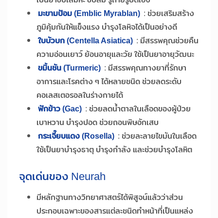
มะขามป้อม (Emblic Myrablan)
: ช่วยเสริมสร้าง
ภูมิคุ้มกันให้แข็งแรง บำรุงโลหิจได้เป็นอย่างดี
ใบบัวบก (Centella Asiatica)
: มีสรรพคุณช่วยคืน
ความอ่อนเยาว์ ย้อนอายุและวัย ใช้เป็นยาอายุวัฒนะ
ขมิ้นชัน (Turmeric)
: มีสรรพคุณทางยาที่รักษา
อาการและโรคต่าง ๆ ได้หลายชนิด ช่วยลดระดับ
คอเลสเตอรอลในร่างกายได้
ฟักข้าว (Gac)
: ช่วยลดน้ำตาลในเลือดของผู้ป่วย
เบาหวาน บำรุงปอด ช่วยถอนพิษอักเสบ
กระเจี๊ยบแดง (Rosella)
: ช่วยละลายไขมันในเลือด
ใช้เป็นยาบำรุงธาตุ บำรุงกำลัง และช่วยบำรุงโลหิต
จุดเด่นของ Neurah
มีหลักฐานทางวิทยาศาสตร์ได้พิสูจน์แล้วว่าส่วน
ประกอบเฉพาะของสารแต่ละชนิดทำหน้าที่เป็นแหล่ง