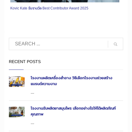
Kovic Kate รับรางวัล Best Contributor Award 2025
RECENT POSTS
โรงงานผลิตเครื่องสำอาง วิธีเลือกโรงงานช่วยสร้าง
แบรนด์ความงาม
...
โรงงานรับผลิตยาสมุนไพร เลือกอย่างไรให้ได้ผลิตภัณฑ์
คุณภาพ
...