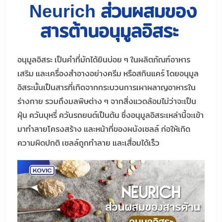
Neurich ส่วนผสมของ
สารต้านอนุมูลอิสระ
อนุมูลอิสระ เป็นคำที่มักได้ยินบ่อย ๆ ในผลิตภัณฑ์อาหาร
เสริม และเครื่องสำอางอย่างครีม หรือสกินแคร์ โดยอนุมูล
อิสระนั้นเป็นสารที่เกิดจากกระบวนการเผาผลาญอาหารใน
ร่างกาย รวมถึงมลพิษต่าง ๆ จากสิ่งแวดล้อมไม่ว่าจะเป็น
ฝุ่น ควันบุหรี่ ควันรถยนต์เป็นต้น ซึ่งอนุมูลอิสระเหล่านี้จะเข้า
มาทำลายโครงสร้าง และหน้าที่ของผนังเซลล์ ก่อให้เกิด
ความผิดปกติ เซลล์ถูกทำลาย และเสื่อมได้เร็ว