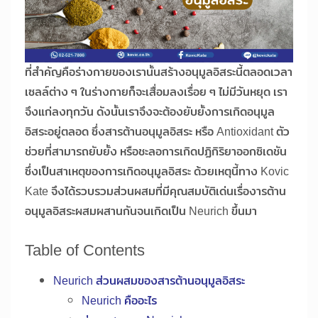
ที่สำคัญคือร่างกายของเรานั้นสร้างอนุมูลอิสระนี้ตลอดเวลา
เซลล์ต่าง ๆ ในร่างกายก็จะเสื่อมลงเรื่อย ๆ ไม่มีวันหยุด เรา
จึงแก่ลงทุกวัน ดังนั้นเราจึงจะต้องยับยั้งการเกิดอนุมูล
อิสระอยู่ตลอด ซึ่งสารต้านอนุมูลอิสระ หรือ Antioxidant ตัว
ช่วยที่สามารถยับยั้ง หรือชะลอการเกิดปฏิกิริยาออกซิเดชัน
ซึ่งเป็นสาเหตุของการเกิดอนุมูลอิสระ ด้วยเหตุนี้ทาง Kovic
Kate จึงได้รวบรวมส่วนผสมที่มีคุณสมบัติเด่นเรื่องารต้าน
อนุมูลอิสระผสมผสานกันจนเกิดเป็น Neurich ขึ้นมา
Table of Contents
Neurich ส่วนผสมของสารต้านอนุมูลอิสระ
Neurich คืออะไร