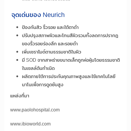
จุดเด่นของ Neurich
ป้องกันสิว ริ้วรอย และใต้ตาดำ
ปรับปรุงสภาพผิวและโทนสีผิวรวมทั้งลดการปรากฎ
ของริ้วรอยร่องลึก และรอยดำ
เพิ่มเซราไมด์ตามธรรมชาติในผิว
มี SOD จากสาหร่ายขนาดเล็กถูกห่อหุ้มโดยธรรมชาติ
ในเซลล์ต้นกำเนิด
ผลิตภายใต้การประกันคุณภาพสูงและใช้เทคโนโลยี
นาโนเพื่อการดูดซับสูง
แหล่งที่มา
www.paolohospital.com
www.ibioworld.com