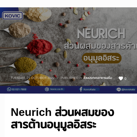
TUESDAY, 25 OCTOBER 2022
/
PUBLISHED IN
ส่วนประกอบอาหารเสริม
0
Neurich ส่วนผสมของ
สารต้านอนุมูลอิสระ