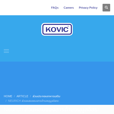
FAQs
Careers
Privacy Policy
HOME
ARTICLE
ส่วนประกอบอาหารเสริม
NEURICH ส่วนผสมของสารต้านอนุมูลอิสระ
Neurich ส่วนผสมของสารต้านอนุมูลอิสระ