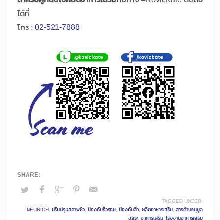
ได้ที่
โทร :
02-521-7888
TAGGED UNDER:
NEURICH
,
ปรับปรุงสภาพผิว
,
ป้องกันริ้วรอย
,
ป้องกันสิว
,
ผลิตอาหารเสริม
,
สารต้านอนุมูล
อิสระ
,
อาหารเสริม
,
โรงงานอาหารเสริม