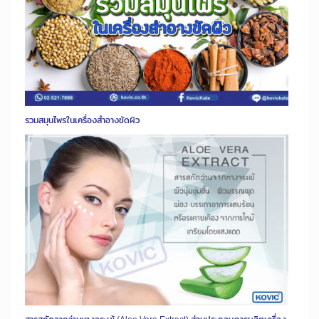
รวมสมุนไพรในเครื่องสำอางขัดผิว