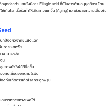
ให้เกิดจุดด่างดำ และยังมีสาร Ellagic acid ที่เป็นสารต้านอนุมูลอิสระ โดย
้เกิดโรคเรื้อรังทำให้เกิดภาวะแก่ขึ้น (Aging) และช่วยลดความเสี่ยงใ
Seed
วยปกป้องผิวจากยแสงแดด
ยในการชะลอวัย
เทาอาการหวัด
ือน
ขภาพหัวใจให้ดียิ่งขึ้น
ป้องกันเลือดออกตามไรฟัน
ป้องกันเกิดการเกิดโรคกระดูกพรุน
ื่อมสมรรถภาพทางเพศได้