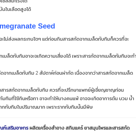
เซลล์มะเร็งได้
นในเลือดสูงได้
megranate Seed
จจะไม่ส่งผลกระทบใดๆ แต่ก่อนกินสารสกัดจากเมล็ดทับทิมก็ควรที่จะ
ากเมล็ดทับทิมอาจะจเกิดความเสี่ยงได้ เพราะสารกัดจากเมล็ดทัมทิมจะท
ดจากเมล็ดทับทิม 2 สัปดาห์ก่อนผ่ากัด เนื่องจากว่าสารสกัดจากเมล็ด
ินสารสกัดจากเมล็ดทับทิม ควรที่จะปรึกษาแพทย์ผู้เชี่ยญชาญก่อน
มทิมที่ใช้กินหรือทา อาจะทำให้บางคนแพ้ อาจจะเกิดอาการตัน บวม น้ำ
รากทับทิมในปริมาณมาก เพราะรากทับทิมนั้นมีพิษ
ณฑ์เสริมอาหาร
ผลิตเครื่องสำอาง สกินแคร์ ยาสมุนไพรและสารสกัด