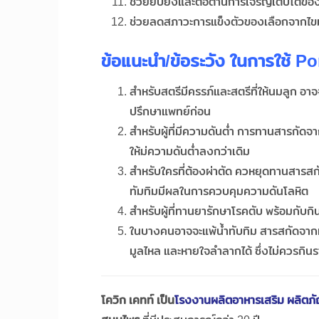
ช่วยยับยั้งและต่อต้านการเจริญเติบโตของ
ช่วยลดสภาวะการแข็งตัวของเลือกจากไขมั
ข้อแนะนำ
/ข้อระวัง ในการใช้
Po
สำหรับสตรีมีครรภ์และสตรีที่ให้นมลูก อา
ปรึกษาแพทย์ก่อน
สำหรับผู้ที่มีความดันต่ำ การทานสารกัดจ
ให้ม่ความดันต่ำลงกว่าเดิม
สำหรับใครที่ต้องผ่าตัด ควหยุดทานสารสกั
ทัมทิมมีผลในการควบคุมความดันโลหิต
สำหรับผู้ที่ทานยารักษาโรคตับ พร้อมกับก
ในบางคนอาจจะแพ้น้ำทับทิม สารสกัดจากทั
มูลไหล และหายใจลำลากได้ ซึ่งไม่ควรกิน
โควิก เคทท์ เป็น
โรงงานผลิตอาหารเสริม ผลิตภั