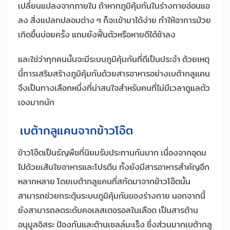
เปลี่ยนแปลงจากภายใน ถ้าหากภูมิคุ้มกันในร่างกายอ่อนแอ
ลง สิ่งแปลกปลอมต่าง ๆ ก็จะเข้ามาได้ง่าย ทำให้อาการป่วย
เกิดขึ้นบ่อยครั้ง แถมยังฟื้นตัวหรือหายดีได้ช้าลง
และใช่ว่าทุกคนนั้นจะมีระบบภูมิคุ้มกันที่ดีเป็นประจำ ด้วยเหตุ
นี้การเสริมสร้างภูมิคุ้มกันด้วยสารอาหารอย่างเบต้ากลูแคน
จึงเป็นทางเลือกหนึ่งที่น่าสนใจสำหรับคนที่ไม่มีเวลาดูแลตัว
เองมากนัก
เบต้ากลูแคนจากข้าวโอ๊ต
ข้าวโอ๊ตเป็นธัญพืชที่นิยมรับประทานกันมาก เนื่องจากอุดม
ไปด้วยเส้นใยอาหารและโปรตีน ทั้งยังมีสารอาหารสำคัญอีก
หลากหลาย โดยเบต้ากลูแคนที่สกัดมาจากข้าวโอ๊ตนั้น
สามารถช่วยกระตุ้นระบบภูมิคุ้มกันของร่างกาย นอกจากนี้
ยังสามารถลดระดับคอเลสเตอรอลในเลือด เป็นสารต้าน
อนุมูลอิสระ ป้องกันและต้านเซลล์มะเร็ง ซึ่งส่วนมากเบต้ากลู