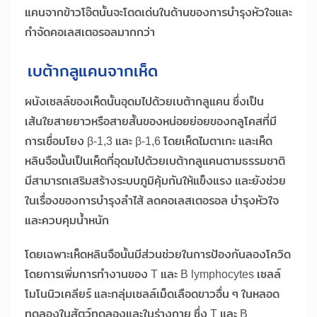
แคนจากข้าวโอ๊ตนั้นจะโดดเด่นในด้านของการบำรุงหัวใจและ
กำจัดคอเลสเตอรอลมากกว่า
เบต้ากลูแคนจากเห็ด
ผนังเซลล์ของเห็ดนั้นอุดมไปด้วยเบต้ากลูแคน ซึ่งเป็น
เส้นใยสายยาวหรือสายสั้นของหน่อยย่อยของกลูโคสที่มี
การเชื่อมโยง β-1,3 และ β-1,6 โดยเห็ดไมตาเกะ และเห็ด
หลินจือนั้นเป็นเห็ดที่อุดมไปด้วยเบต้ากลูแคนตามธรรมชาติ
มีสามารถเสริมสร้างระบบภูมิคุ้มกันให้แข็งแรง และยังช่วย
ในเรื่องของการบำรุงลำไส้ ลดคอเลสเตอรอล บำรุงหัวใจ
และควบคุมน้ำหนัก
โดยเฉพาะเห็ดหลินจือนั้นมีส่วนช่วยในการป้องกันลองโควิด
โดยการเพิ่มการทำงานของ T และ B lymphocytes เซลล์
โมโนนิวเคลียร์ และกลุ่มเซลล์เม็ดเลือดขาวอื่น ๆ ในหลอด
ทดลองในสัตว์ทดลองและในร่างกาย ซึ่ง T และ B