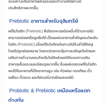
ระบบทางเดินอาหารแข็งแรงและทำงานได้อย่างมี
ประสิทธิภาพมากขึ้น
Prebiotic อาหารสำหรับจุลินทรีย์
พรีไบโอติก (Prebiotic) คือใยอาหารชนิดหนึ่งที่ร่างกายไม่
สามารถย่อยหรือดูดซึมได้ เป็นแหล่งอาหารสำคัญของโพรไบ
โอติก (Probiotic) เมื่อพรีไบโอติกเดินทางไปถึงลำไส้ใหญ่
โดยไม่ถูกย่อยสลาย โดยจะช่วยกระตุ้นการเจริญเติบโตและ
เสริมการทำงานของโพรไบโอติกส่งผลให้ระบบทางเดิน
อาหารแข็งแรงและมีสมดุลมากขึ้น ซึ่งแหล่งของพรีไบโอติก
พบได้ในอาหารที่มีใยอาหารสูง เช่น หัวฟอม กระเทียม ถั่ว
เหลือง ถั่วแดง และไฟเบอร์จากผักและผลไม้
Probiotic & Prebiotic เหมือนหรือแตก
ต่างกัน