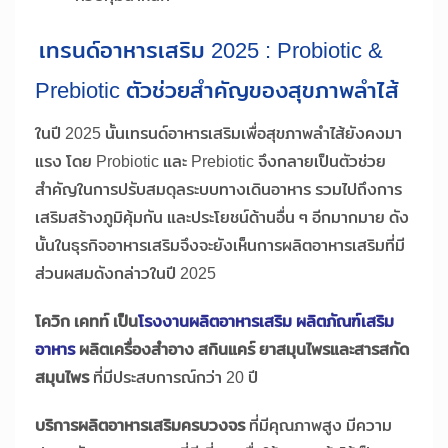
เทรนด์อาหารเสริม 2025 : Probiotic &
Prebiotic ตัวช่วยสำคัญของสุขภาพลำไส้
ในปี 2025 นั้นเทรนด์อาหารเสริมเพื่อสุขภาพลำไส้ยังคงมา
แรง โดย Probiotic และ Prebiotic จึงกลายเป็นตัวช่วย
สำคัญในการปรับสมดุลระบบทางเดินอาหาร รวมไปถึงการ
เสริมสร้างภูมิคุ้มกัน และประโยชน์ด้านอื่น ๆ อีกมากมาย ดัง
นั้นในธุรกิจอาหารเสริมจึงจะยังเห็นการผลิตอาหารเสริมที่มี
ส่วนผสมดังกล่าวในปี 2025
โควิก เคทท์ เป็น
โรงงานผลิตอาหารเสริม ผลิตภัณฑ์เสริม
อาหาร
ผลิตเครื่องสำอาง สกินแคร์ ยาสมุนไพรและสารสกัด
สมุนไพร
ที่มีประสบการณ์กว่า 20 ปี
บริการผลิตอาหารเสริมครบวงจร
ที่มีคุณภาพสูง มีความ