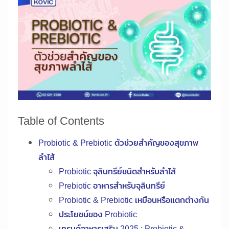
Table of Contents
Probiotic & Prebiotic ตัวช่วยสำคัญของสุขภาพ
ลำไส้
Probiotic จุลินทรีย์ชนิดสำหรับลำไส้
Prebiotic อาหารสำหรับจุลินทรีย์
Probiotic & Prebiotic เหมือนหรือแตกต่างกัน
ประโยชน์ของ Probiotic
เทรนด์อาหารเสริม 2025 : Probiotic &