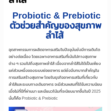
Probiotic & Prebiotic
ตัวช่วยสำคัญของสุขภาพ
ลำไส้
อุตสาหกรรมการผลิตอาหารเสริมในปัจจุบันยังมีการเติบโต
อย่างต่อเนื่อง โดยเฉพาะอาหารเสริมที่เน้นไปทางสุขภาพ
ต่าง ๆ รวมไปถึงสุขภาพลำไส้ เนื่องจากลำไส้ไม่ได้เป็นเพียง
แค่ส่วนหนึ่งของระบบย่อยอาหาร แต่ยังมีบทบาทสำคัญใน
การเสริมสร้างสุขภาพ โดยในธุรกิจอาหารเสริมที่เกี่ยวกับ
ลำไส้และระบบทางเดินอาหาร จะมีส่วนผสมที่ได้รับความนิยม
เมื่อไม่กี่ปีที่ผ่านมา และมีแนวโน้มที่จะนิยมมากขึ้นในปี 2025
นั่นก็คือ Probiotic & Prebiotic