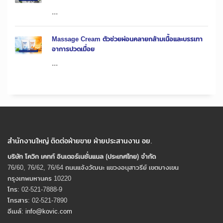
...
Massage Cream ตัวช่วยผ่อนคลายกล้ามเนื้อและบรรเทา
อาการปวดเมื่อย
...
สำนักงานใหญ่ ติดต่อฝ่ายขาย ฝ่ายประสานงาน อย.
บริษัท โควิก เคทท์ อินเตอร์เนชั่นแนล (ประเทศไทย) จํากัด
76/60, 76/62, 76/64 ถนนแจ้งวัฒนะ แขวงอนุสาวรีย์ เขตบางเขน
กรุงเทพมหานคร 10220
โทร: 02-521-7888-9
โทรสาร: 02-521-7890
อีเมล์:
info@kovic.com