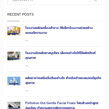
RECENT POSTS
โรงงานผลิตเครื่องสำอาง วิธีเลือกโรงงานช่วยสร้าง
แบรนด์ความงาม
...
โรงงานรับผลิตยาสมุนไพร เลือกอย่างไรให้ได้ผลิตภัณฑ์
คุณภาพ
...
ผลิตอาหารเสริมเริ่มต้นอย่างไร สำหรับเจ้าของแบรนด์ธุรกิจ
สุขภาพ
...
Pollution Out Gentle Facial Foam โฟมล้างหน้าสูตร
อ่อนโยน ทำความสะอาดผิวจากมลภาวะ