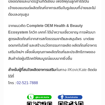
ปลอดภัยและมาตรฐานที่ดีเยี่ยม เพื่อให้คุณลูกค้าได้เป็น
เจ้าของแบรนด์ผลิตภัณฑ์อาหารเสริมในรูปแบบที่ง่ายและไม่
ต้องลงทุนสูง
จากแนวคิด
Complete OEM Health & Beauty
Ecosystem
โควิก เคทท์ ได้นำความเชี่ยวชาญ การพัฒนา
สูตรผลิตภัณฑ์จากสารสกัดธรรมชาติและสมุนไพร มาต่อย
อดเทคโนโลยี และสร้างนวัตกรรมการผลิต ผลิตภัณฑ์อาหาร
เสริมใหม่ๆ เพื่อเพิ่มคุณภาพผลิตภัณฑ์และประสิทธิภาพของ
สินค้าต่อผู้บริโภคให้สมบูรณ์แบบมากยิ่งขึ้น
สำหรับผู้ที่สนใจผลิตอาหารเสริม
กับทาง #KovicKate ติดต่อ
ได้ที่
โทร :
02-521-7888