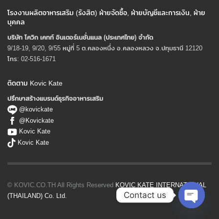
โรงงานผลิตอาหารเสริม (รังสิต) ฝ่ายจัดซื้อ, ฝ่ายบัญชีและการเงิน, ฝ่าย
บุคคล
บริษัท โควิก เคทท์ อินเตอร์เนชั่นแนล (ประเทศไทย) จํากัด
9/18-19, 9/20, 9/55 หมู่ที่ 5 ต.คลองหนึ่ง อ.คลองหลวง จ.ปทุมธานี 12120
โทร: 02-516-1671
ติดตาม Kovic Kate
ปรึกษาสร้างแบรนด์ธุรกิจอาหารเสริม
@kovickate
@Kovickate
Kovic Kate
Kovic Kate
© KOVIC.CO.TH All Rights Reserved
KOVIC KATE INTERNATIONAL
Contact us
(THAILAND) Co. Ltd.
Open