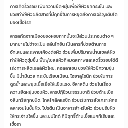
การเกิดริ้วรอย เพิ่มความยืดหยุ่นเพื่อให้ผิวยกกระชับ และ
ช่วยทำให้ผิวผลิตสารที่มีฤทธิ์ในการหยุดยั้งการเจริญเติบโต
ของเชื้อโรค
สารสกัดจากเมืองของหอยทากนั้นจะมีส่วนประกอบต่าง ๆ
มากมายไม่ว่าจะเป็น อลันโทอิน เป็นสารที่ช่วยต้านการ
อักเสบและระคายเคืองต่อผิว ช่วยเพิ่มปริมาณน้ำนเซลล์ผิว
ทำให้ผิวดูชุ่มชื้น ฟื้นฟูเซลล์ผิวที่หมดสภาพและลดริ้วรอยได้ดี
เร่งการผลิตเซลล์ผิวใหม่, คอลลาเจน ช่วยให้ผิวมีความชุ่ม
ชื้น มีน้ำมีนวล กระชับเรียบเนียน, ไฮยาลูโรนิก ช่วยในการ
ดูดน้ำและพยุงเนื้อเยื่อให้แข็งแรง, อีลาสติน ช่วยในเรื่อง
ความยืดหยุ่นของผิว, สารปฎิชีวนะธรรมชาติ ช่วยต้านเชื่อ
จุลินทรีย์ทุกชนิด, ไกลโคลิคแอซิด ช่วยเร่งการสังเคราะห์คอ
ลลาเจนในชั้นผิว, โปรตีน เป็นอาหารสำหรับผิว ช่วยปรับผิว
ให้กระจ่างใสขึ้น และเปปไทด์ ที่มีฤทธิ์ต้านเชื้อแบคทีเรียและ
เชื้อรา