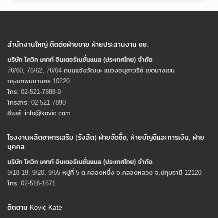
สำนักงานใหญ่ ติดต่อฝ่ายขาย ฝ่ายประสานงาน อย.
บริษัท โควิก เคทท์ อินเตอร์เนชั่นแนล (ประเทศไทย) จํากัด
76/60, 76/62, 76/64 ถนนแจ้งวัฒนะ แขวงอนุสาวรีย์ เขตบางเขน
กรุงเทพมหานคร 10220
โทร: 02-521-7888-9
โทรสาร: 02-521-7890
อีเมล์:
info@kovic.com
โรงงานผลิตอาหารเสริม (รังสิต) ฝ่ายจัดซื้อ, ฝ่ายบัญชีและการเงิน, ฝ่าย
บุคคล
บริษัท โควิก เคทท์ อินเตอร์เนชั่นแนล (ประเทศไทย) จํากัด
9/18-19, 9/20, 9/55 หมู่ที่ 5 ต.คลองหนึ่ง อ.คลองหลวง จ.ปทุมธานี 12120
โทร: 02-516-1671
ติดตาม Kovic Kate