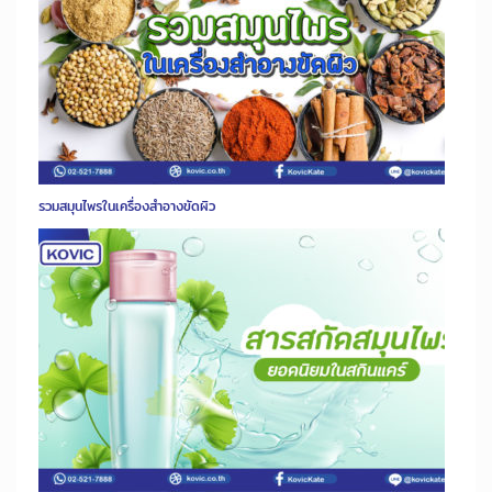
รวมสมุนไพรในเครื่องสำอางขัดผิว