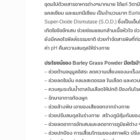
อุดมไปด้วยสารอาหารต่างๆมากมาย ได้แก่ วิตามิ
แคลเซียม และแมกนีเซียม เป็นจำนวนมาก Barley
Super-Oxide Dismutase (S.O.D.) ซึ่งเป็นเอ็นไ
เกิดไขข้ออักเสบ ช่วยซ่อมแซมกล้ามเนื้อหัวใจ ช
ยังมีคลอโรฟิลล์ธรรมชาติ ช่วยกำจัดสารพิษที่ก
ค่า pH คืนความสมดุลให้ร่างกาย
ประโยชน์ของ Barley Grass Powder มีอะไรบ้
– ช่วยต้านอนุมูลอิสระ ลดความเสี่ยงของมะเร็งล
– ช่วยลดไขมัน คลเลสเตอรอล ในเลือด และควบ
– ควบคุมระดับน้ำตาลในเลือดให้ปกติ ป้องกันโ
– รักษาอาการท้องผูก
– ช่วยล้างพิษ เอาของเสียออกจากร่างกาย
– ช่วยปรับสมดุลในร่างกาย สร้างภูมิคุ้มกันขอ
– ช่วยลดอาการอักเสบและลดอาการภูมิแพ้ต่าง ๆ
– ช่วยปกป้อง การเสื่อมโทรมของสภาพผิว ปรับผิว