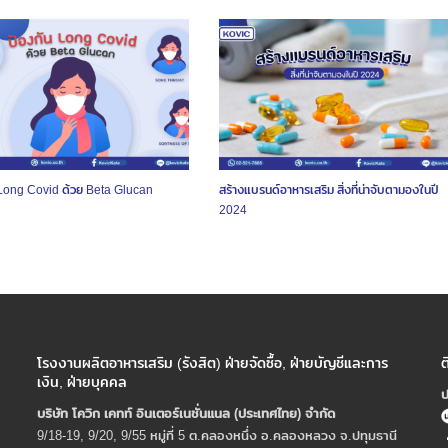
 Long Covid ด้วย Beta Glucan
สร้างแบรนด์อาหารเสริม สิ่งที่น่าจับตามองในปี
2024
โรงงานผลิตอาหารเสริม (รังสิต) ฝ่ายจัดซื้อ, ฝ่ายบัญชีและการ
ต
เงิน, ฝ่ายบุคคล
ป
บริษัท โควิก เคทท์ อินเตอร์เนชั่นแนล (ประเทศไทย) จํากัด
9/18-19, 9/20, 9/55 หมู่ที่ 5 ต.คลองหนึ่ง อ.คลองหลวง จ.ปทุมธานี