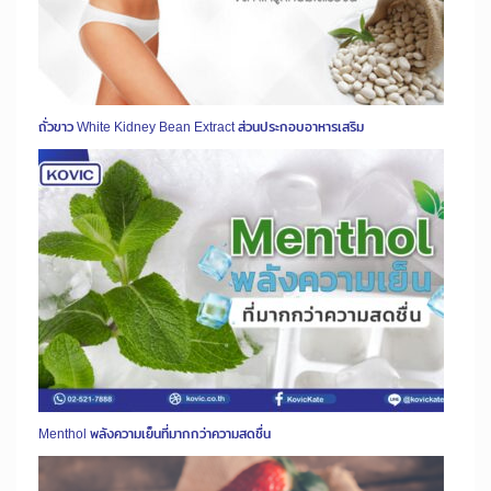
ถั่วขาว White Kidney Bean Extract ส่วนประกอบอาหารเสริม
Menthol พลังความเย็นที่มากกว่าความสดชื่น