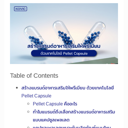
Table of Contents
สร้างแบรนด์อาหารเสริมให้พรีเมียม ด้วยเทคโนโลยี
Pellet Capsule
Pellet Capsule คืออะไร
ทำไมแบรนด์ถึงเลือกสร้างแบรนด์อาหารเสริม
แบบแคปซูลเพลเลต
แคปซูลเพลเลตเหมาะกับผลิตภัณฑ์แบบไหน