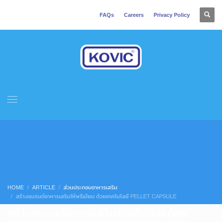
FAQs
Careers
Privacy Policy
HOME
ARTICLE
ส่วนประกอบอาหารเสริม
สร้างแบรนด์อาหารเสริมให้พรีเมียม ด้วยเทคโนโลยี PELLET CAPSULE
สร้างแบรนด์อาหารเสริมให้พรีเมียม ด้วย