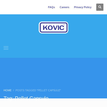
FAQs
Careers
Privacy Policy
HOME
POSTS TAGGED "PELLET CAPSULE"
Tag: Pellet Capsule