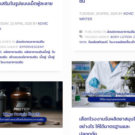
ชื้น
เสริมในรูปแบบเม็ดฟู่ละลาย
TUESDAY, 28 APRIL 2026
BY
KOVIC
WRITER
DAY, 22 APRIL 2026
BY
KOVIC
R
PUBLISHED IN
ส่วนประกอบอาหารเสริ
TAGGED UNDER:
BODY LOTION
,
LISHED IN
ส่วนประกอบอาหารเสริม
SKIN
,
รับผลิตสกินแคร์
,
โรงงานผลิตเครื่องสํ
GED UNDER:
EFFERVESCENT
S
,
ผลิตอาหารเสริม
,
ผลิตอาหารเสริมเม็ดฟู่
,
รับ
รเสริม
,
สร้างแบรนด์อาหารเสริม
,
เม็ดฟู่
,
เม็ดฟู่
,
โรงงานอาหารเสริม
เลือกโรงงานรับผลิตยาสมุน
อย่างไร ให้ได้มาตรฐานและ
ปลอดภัย