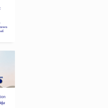
C
ม
ิตอาหาร
ลลี่
,
ion
ชุ่ม