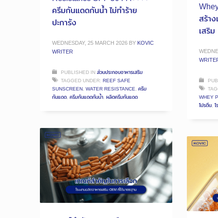
Whey 
ครีมกันแดดกันน้ำ ไม่ทำร้าย
สร้า
ปะการัง
เสริม
WEDNESDAY, 25 MARCH 2026
BY
KOVIC
WEDNES
WRITER
WRITE
PUBLISHED IN
ส่วนประกอบอาหารเสริม
TAGGED UNDER:
REEF SAFE
PUB
SUNSCREEN
,
WATER RESISTANCE
,
ครีม
TAG
กันแดด
,
ครีมกันแดดกันน้ำ
,
ผลิตครีมกันแดด
WHEY P
โปรตีน
,
โ