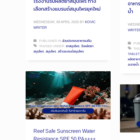
โรงงานรับผลิตยาสมุนไพร ทาง
อาหาร
เลือกสร้างแบรนด์สมุนไพรยุคใหม่
น้ำ
WEDNESDAY, 08 APRIL 2026
BY
KOVIC
WEDNES
WRITER
WRITE
PUBLISHED IN
ส่วนประกอบอาหารเสริม
PUB
TAGGED UNDER:
ยาสมุนไพร
,
รับผลิตยา
TAG
สมุนไพร
,
สมุนไพร
,
สร้างแบรนด์สมุนไพร
TABLET
ผลิตอาหา
ละลายน้ำ
Reef Safe Sunscreen Water
Resistance SPF 50 PA++++