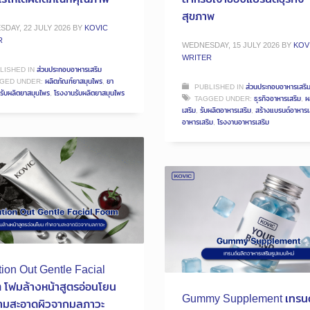
สุขภาพ
DAY, 22 JULY 2026
BY
KOVIC
R
WEDNESDAY, 15 JULY 2026
BY
KOV
WRITER
LISHED IN
ส่วนประกอบอาหารเสริม
GED UNDER:
ผลิตภัณฑ์ยาสมุนไพร
,
ยา
PUBLISHED IN
ส่วนประกอบอาหารเสริ
รับผลิตยาสมุนไพร
,
โรงงานรับผลิตยาสมุนไพร
TAGGED UNDER:
ธุรกิจอาหารเสริม
,
ผ
เสริม
,
รับผลิตอาหารเสริม
,
สร้างแบรนด์อาหารเ
อาหารเสริม
,
โรงงานอาหารเสริม
tion Out Gentle Facial
โฟมล้างหน้าสูตรอ่อนโยน
Gummy Supplement เทรนด
ามสะอาดผิวจากมลภาวะ