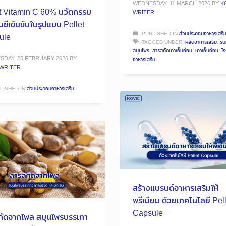
WEDNESDAY, 11 MARCH 2026
BY
K
t Vitamin C 60% นวัตกรรม
WRITER
ินซีเข้มข้นในรูปแบบ Pellet
PUBLISHED IN
ส่วนประกอบอาหารเสริ
ule
TAGGED UNDER:
ผลิตอาหารเสริม
,
รั
สมุนไพร
,
สารสกัดเถาเอ็นอ่อน
,
เถาเอ็นอ่อน
,
โ
DAY, 25 FEBRUARY 2026
BY
อาหารเสริม
 WRITER
LISHED IN
ส่วนประกอบอาหารเสริม
สร้างแบรนด์อาหารเสริมให้
พรีเมียม ด้วยเทคโนโลยี Pel
Capsule
กัดจากไพล สมุนไพรบรรเทา