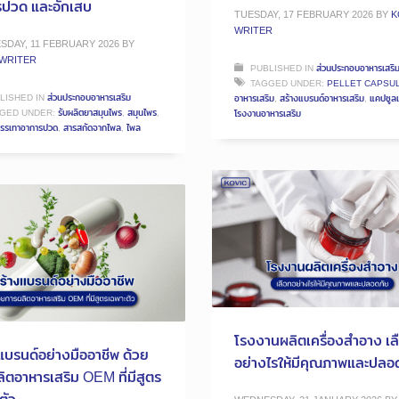
รปวด และอักเสบ
TUESDAY, 17 FEBRUARY 2026
BY
K
WRITER
DAY, 11 FEBRUARY 2026
BY
 WRITER
PUBLISHED IN
ส่วนประกอบอาหารเสริ
TAGGED UNDER:
PELLET CAPSU
LISHED IN
ส่วนประกอบอาหารเสริม
อาหารเสริม
,
สร้างแบรนด์อาหารเสริม
,
แคปซูล
GED UNDER:
รับผลิตยาสมุนไพร
,
สมุนไพร
,
โรงงานอาหารเสริม
บรรเทาอาการปวด
,
สารสกัดจากไพล
,
ไพล
โรงงานผลิตเครื่องสำอาง เล
แบรนด์อย่างมืออาชีพ ด้วย
อย่างไรให้มีคุณภาพและปลอ
ิตอาหารเสริม OEM ที่มีสูตร