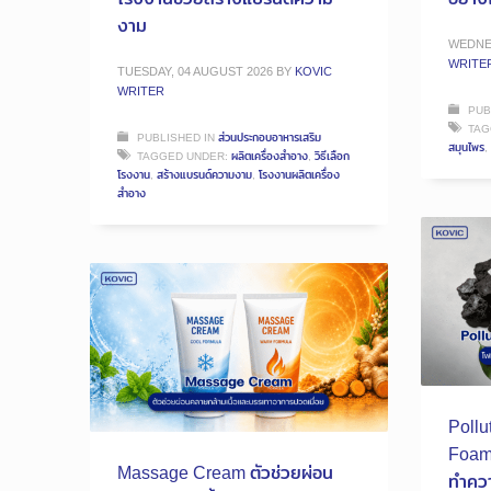
งาม
WEDNES
WRITE
TUESDAY, 04 AUGUST 2026
BY
KOVIC
WRITER
PUB
TAG
PUBLISHED IN
ส่วนประกอบอาหารเสริม
สมุนไพร
,
TAGGED UNDER:
ผลิตเครื่องสำอาง
,
วิธีเลือก
โรงงาน
,
สร้างแบรนด์ความงาม
,
โรงงานผลิตเครื่อง
สำอาง
Pollu
Foam 
Massage Cream ตัวช่วยผ่อน
ทำคว