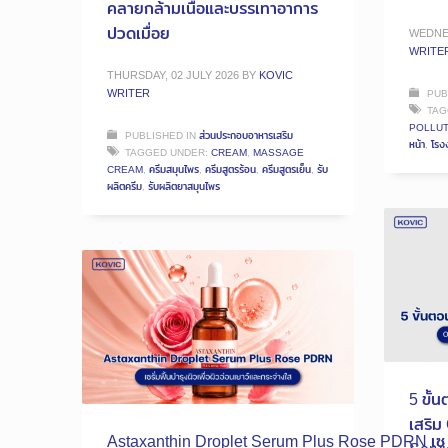
คลายกล้ามเนื้อและบรรเทาอาการ
ปวดเมื่อย
WEDNES
WRITE
THURSDAY, 02 JULY 2026
BY
KOVIC
WRITER
PUB
TAG
POLLUT
PUBLISHED IN
ส่วนประกอบอาหารเสริม
หน้า
,
โรง
TAGGED UNDER:
CREAM
,
MASSAGE
CREAM
,
ครีมสมุนไพร
,
ครีมสูตรร้อน
,
ครีมสูตรเย็น
,
รับ
ผลิตครีม
,
รับผลิตยาสมุนไพร
5 ขั้
เสริ
Astaxanthin Droplet Serum Plus Rose PDRN เซ