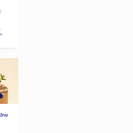
C
ม
ยา
รไทย