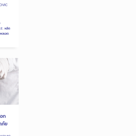
OVIC
ม
LE
,
ผลิต
เพลเลต
,
ือก
ดภัย