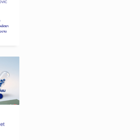
OVIC
ม
บผลิตยา
รงงาน
let