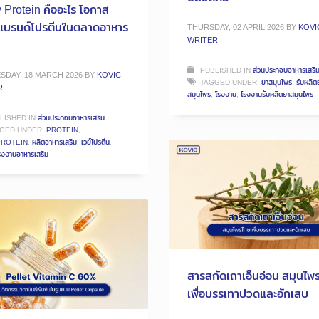
Protein คืออะไร โอกาส
งแบรนด์โปรตีนในตลาดอาหาร
THURSDAY, 02 APRIL 2026
BY
KOVI
WRITER
PUBLISHED IN
ส่วนประกอบอาหารเสริ
DAY, 18 MARCH 2026
BY
KOVIC
TAGGED UNDER:
ยาสมุนไพร
,
รับผลิต
R
สมุนไพร
,
โรงงาน
,
โรงงานรับผลิตยาสมุนไพร
LISHED IN
ส่วนประกอบอาหารเสริม
GED UNDER:
PROTEIN
,
ROTEIN
,
ผลิตอาหารเสริม
,
เวย์โปรตีน
,
รงงานอาหารเสริม
สารสกัดเถาเอ็นอ่อน สมุนไพ
เพื่อบรรเทาปวดและอักเสบ