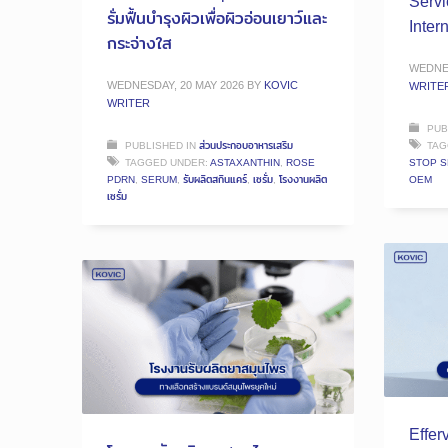
Servi
รั่มฟื้นบำรุงผิวเพื่อผิวอ่อนเยาว์และ
Inter
กระจ่างใส
WEDNES
WEDNESDAY, 20 MAY 2026
BY
KOVIC
WRITE
WRITER
PUB
PUBLISHED IN
ส่วนประกอบอาหารเสริม
TAG
TAGGED UNDER:
ASTAXANTHIN
,
ROSE
STOP S
PDRN
,
SERUM
,
รับผลิตสกินแคร์
,
เซรั่ม
,
โรงงานผลิต
OEM
เซรั่ม
Effer