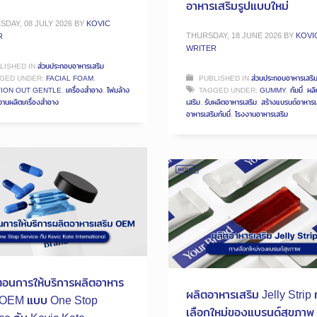
อาหารเสริมรูปแบบใหม่
DAY, 08 JULY 2026
BY
KOVIC
THURSDAY, 18 JUNE 2026
BY
KOVI
R
WRITER
LISHED IN
ส่วนประกอบอาหารเสริม
GED UNDER:
FACIAL FOAM
,
PUBLISHED IN
ส่วนประกอบอาหารเสริ
ION OUT GENTLE
,
เครื่องสำอาง
,
โฟมล้าง
TAGGED UNDER:
GUMMY
,
กัมมี่
,
ผล
งานผลิตเครื่องสำอาง
เสริม
,
รับผลิตอาหารเสริม
,
สร้างแบรนด์อาหารเ
อาหารเสริมกัมมี่
,
โรงงานอาหารเสริม
นตอนการให้บริการผลิตอาหาร
ผลิตอาหารเสริม Jelly Strip
ม OEM แบบ One Stop
เลือกใหม่ของแบรนด์สุขภาพ