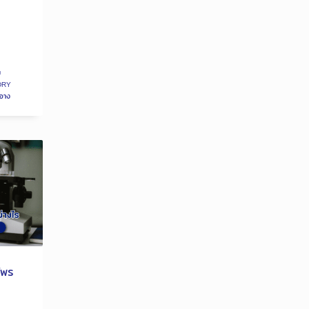
ม
DRY
าอาง
ไพร