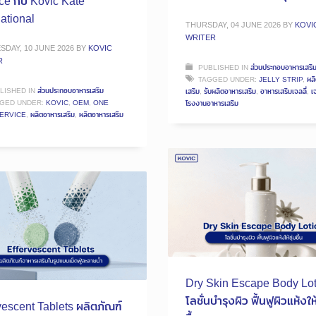
ce กับ Kovic Kate
national
THURSDAY, 04 JUNE 2026
BY
KOVI
WRITER
DAY, 10 JUNE 2026
BY
KOVIC
R
PUBLISHED IN
ส่วนประกอบอาหารเสริ
TAGGED UNDER:
JELLY STRIP
,
ผล
LISHED IN
ส่วนประกอบอาหารเสริม
เสริม
,
รับผลิตอาหารเสริม
,
อาหารเสริมเจลลี่
,
เจ
GED UNDER:
KOVIC
,
OEM
,
ONE
โรงงานอาหารเสริม
ERVICE
,
ผลิตอาหารเสริม
,
ผลิตอาหารเสริม
Dry Skin Escape Body Lot
โลชั่นบำรุงผิว ฟื้นฟูผิวแห้งให้
vescent Tablets ผลิตภัณฑ์