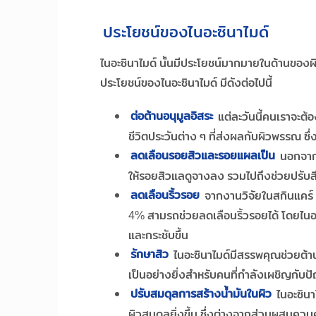
ประโยชน์ของไนอะซินาไมด์
ไนอะซินาไมด์ นั้นมีประโยชน์มากมายในด้านขอ
ประโยชน์ของไนอะซินาไมด์ มีดังต่อไปนี้
ต่อต้านอนุมูลอิสระ
แต่ละวันนี้คนเราจะต
ชีวิตประวันต่าง ๆ ที่ส่งผลกับผิวพรรณ ซึ่ง
ลดเลือนรอยสิวและรอยแผลเป็น
นอกจากจ
ให้รอยสิวแลดูจางลง รวมไปถึงช่วยปรับสี
ลดเลือนริ้วรอย
จากงานวิจัยในสกินแคร์ พ
4% สามรถช่วยลดเลือนริ้วรอยได้ โดยไนอ
และกระชับขึ้น
รักษาสิว
ไนอะซินาไมด์มีสรรพคุณช่วยต้าน
เป็นอย่างยิ่งสำหรับคนที่กำลังเผชิญกับป
ปรับสมดุลการสร้างน้ำมันในผิว
ไนอะซินา
ผิวสมดุลยิ่งขึ้น ซึ่งต่างจากส่วนผสมควบคุ