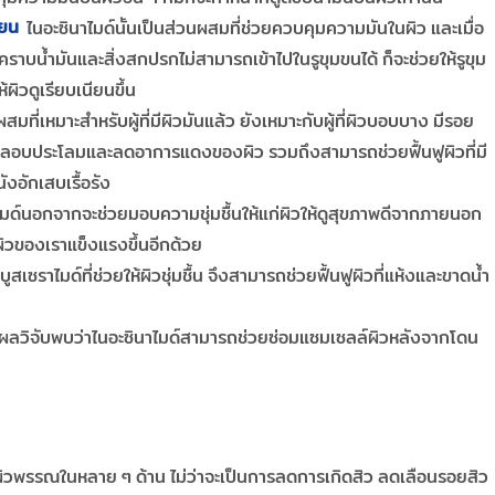
ียน
ไนอะซินาไมด์นั้นเป็นส่วนผสมที่ช่วยควบคุมความมันในผิว และเมื่อ
ราบน้ำมันและสิ่งสกปรกไม่สามารถเข้าไปในรูขุมขนได้ ก็จะช่วยให้รูขุม
ผิวดูเรียบเนียนขึ้น
ที่เหมาะสำหรับผู้ที่มีผิวมันแล้ว ยังเหมาะกับผู้ที่ผิวบอบบาง มีรอย
ปลอบประโลมและลดอาการแดงของผิว รวมถึงสามารถช่วยฟื้นฟูผิวที่มี
งอักเสบเรื้อรัง
มด์นอกจากจะช่วยมอบความชุ่มชื้นให้แก่ผิวให้ดูสุขภาพดีจากภายนอก
นผิวของเราแข็งแรงขึ้นอีกด้วย
เซราไมด์ที่ช่วยให้ผิวชุ่มชื้น จึงสามารถช่วยฟื้นฟูผิวที่แห้งและขาดน้ำ
ผลวิจับพบว่าไนอะซินาไมด์สามารถช่วยซ่อมแซมเซลล์ผิวหลังจากโดน
ับผิวพรรณในหลาย ๆ ด้าน ไม่ว่าจะเป็นการลดการเกิดสิว ลดเลือนรอยสิว