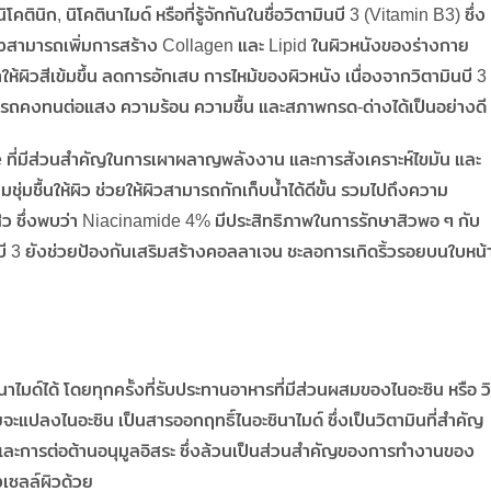
ตินิก, นิโคตินาไมด์ หรือที่รู้จักกันในชื่อวิตามินบี 3 (Vitamin B3) ซึ่ง
ซึ่งสามารถเพิ่มการสร้าง Collagen และ Lipid ในผิวหนังของร่างกาย
ให้ผิวสีเข้มขึ้น ลดการอักเสบ การไหม้ของผิวหนัง เนื่องจากวิตามินบี 3
มารถคงทนต่อแสง ความร้อน ความชื้น และสภาพกรด-ด่างได้เป็นอย่างดี
me ที่มีส่วนสำคัญในการเผาผลาญพลังงาน และการสังเคราะห์ไขมัน และ
ุ่มชื้นให้ผิว ช่วยให้ผิวสามารถกักเก็บน้ำได้ดีขั้น รวมไปถึงความ
ิว ซึ่งพบว่า Niacinamide 4% มีประสิทธิภาพในการรักษาสิวพอ ๆ กับ
ี 3 ยังช่วยป้องกันเสริมสร้างคอลลาเจน ชะลอการเกิดริ้วรอยบนใบหน้
มด์ได้ โดยทุกครั้งที่รับประทานอาหารที่มีส่วนผสมของไนอะซิน หรือ วิ
ยจะแปลงไนอะซิน เป็นสารออกฤทธิ์ไนอะซินาไมด์ ซึ่งเป็นวิตามินที่สำคัญ
การต่อต้านอนุมูลอิสระ ซึ่งล้วนเป็นส่วนสำคัญของการทำงานของ
เซลล์ผิวด้วย