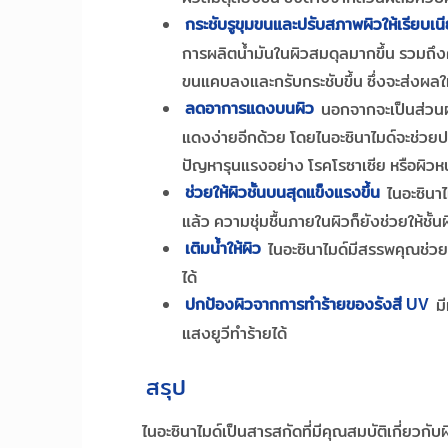
กระชับรูขุมขนและปรับสภาพผิวให้เรียบเน
การผลิตน้ำมันในผิวสมดุลมากขึ้น รวมถึงค
ขนแคบลงและกรับกระชับขึ้น ซึ่งจะส่งผลให้
ลดอาการแดงบนผิว
นอกจากจะเป็นส่วนผสม
แดงง่ายอีกด้วย โดยไนอะซินาไมด์จะช่วย
ปัญหารุนแรงอย่าง โรคโรซาเซีย หรือผิวหนั
ช่วยให้ผิวชั้นบนสุดแข็งแรงขึ้น
ไนอะซินาไ
แล้ว ความชุ่มชื้นภายในผิวก็ยังช่วยให้ชั้
เติมน้ำให้ผิว
ไนอะซินาไมด์มีสรรพคุณช่วยบูส
ได้
ปกป้องผิวจากการทำร้ายของรังสี UV
มี
แสงยูวีทำร้ายได้
สรุป
ไนอะซินาไมด์เป็นสารสกัดที่มีคุณสมบัติเกี่ยวก