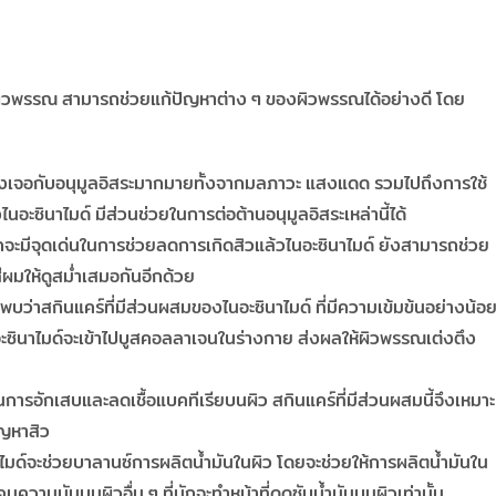
งผิวพรรณ สามารถช่วยแก้ปัญหาต่าง ๆ ของผิวพรรณได้อย่างดี โดย
้องเจอกับอนุมูลอิสระมากมายทั้งจากมลภาวะ แสงแดด รวมไปถึงการใช้
ไนอะซินาไมด์ มีส่วนช่วยในการต่อต้านอนุมูลอิสระเหล่านี้ได้
ะมีจุดเด่นในการช่วยลดการเกิดสิวแล้วไนอะซินาไมด์ ยังสามารถช่วย
ผมให้ดูสม่ำเสมอกันอีกด้วย
บว่าสกินแคร์ที่มีส่วนผสมของไนอะซินาไมด์ ที่มีความเข้มข้นอย่างน้อ
ะซินาไมด์จะเข้าไปบูสคอลลาเจนในร่างกาย ส่งผลให้ผิวพรรณเต่งตึง
การอักเสบและลดเชื้อแบคทีเรียบนผิว สกินแคร์ที่มีส่วนผสมนี้จึงเหมาะ
ัญหาสิว
ไมด์จะช่วยบาลานซ์การผลิตน้ำมันในผิว โดยจะช่วยให้การผลิตน้ำมันใน
มความมันบนผิวอื่น ๆ ที่มักจะทำหน้าที่ดูดซับน้ำมันบนผิวเท่านั้น