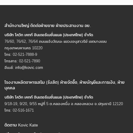
สำนักงานใหญ่ ติดต่อฝ่ายขาย ฝ่ายประสานงาน อย.
บริษัท โควิก เคทท์ อินเตอร์เนชั่นแนล (ประเทศไทย) จํากัด
76/60, 76/62, 76/64 ถนนแจ้งวัฒนะ แขวงอนุสาวรีย์ เขตบางเขน
กรุงเทพมหานคร 10220
โทร: 02-521-7888-9
โทรสาร: 02-521-7890
อีเมล์:
info@kovic.com
โรงงานผลิตอาหารเสริม (รังสิต) ฝ่ายจัดซื้อ, ฝ่ายบัญชีและการเงิน, ฝ่าย
บุคคล
บริษัท โควิก เคทท์ อินเตอร์เนชั่นแนล (ประเทศไทย) จํากัด
9/18-19, 9/20, 9/55 หมู่ที่ 5 ต.คลองหนึ่ง อ.คลองหลวง จ.ปทุมธานี 12120
โทร: 02-516-1671
ติดตาม Kovic Kate