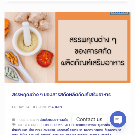
สรรพคุณต่าง ๆ ของสารสกัดผลิตภัณฑ์เสริมอาหาร
FRIDAY, 24 JULY 2020
BY
ADMIN
Contact us
PUBLISHED IN
ส่วนประกอบอาหารเสริม
TAGGED UNDER:
FIBER
,
ROYAL JELLY
,
กระเทียม
,
กากใย
,
ซุบไก่สกัด
,
นมผึ้ง
,
Open
น้ำมันตับปลา
,
น้ำมันอิเวนนิ่งพริมโรส
,
ผลิตภัณฑ์เสริมอาหาร
,
ผลิตอาหารเสริม
,
รับผลิตอาหาร