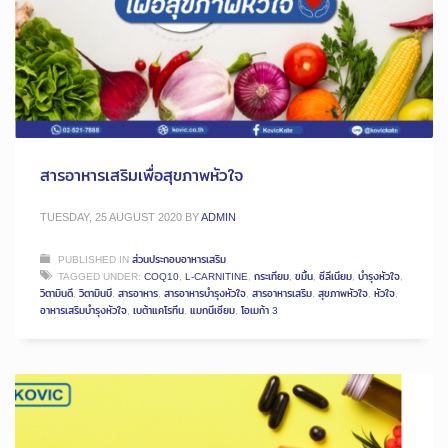
สารอาหารเสริมเพื่อสุขภาพหัวใจ
TUESDAY, 25 AUGUST 2020
BY
ADMIN
PUBLISHED IN
ส่วนประกอบอาหารเสริม
TAGGED UNDER:
COQ10
,
L-CARNITINE
,
กระเทียม
,
ขมิ้น
,
ซีลีเนียม
,
บำรุงหัวใจ
,
วิตามินดี
,
วิตามินบี
,
สารอาหาร
,
สารอาหารบำรุงหัวใจ
,
สารอาหารเสริม
,
สุขภาพหัวใจ
,
หัวใจ
,
อาหารเสริมบำรุงหัวใจ
,
เบต้าแคโรทีน
,
แมกนีเซียม
,
โอเมก้า 3