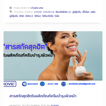
PUBLISHED IN
ข่าวสาร สาระ
TAGGED UNDER:
COVID
,
COVID-19
,
ป้องกันโควิด-19
,
ภูมิคุ้มกัน
,
เชื้อโรค
,
เสริม
ภูมิคุ้มกัน
,
โควิด
,
โควิด19
,
โคโรนา
,
โคโรนาไวรัส
,
ไวรัส
สารสกัดสุดฮิตในผลิตภัณฑ์ครีมบำรุงผิวหน้า
MONDAY, 28 DECEMBER 2020
BY
ADMIN