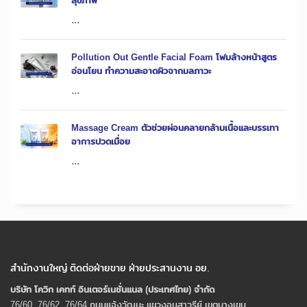
สุขภาพ
...
Pollution Out Gentle Facial Foam โฟมล้างหน้าสูตร
อ่อนโยน ทำความสะอาดผิวจากมลภาวะ
...
Massage Cream ตัวช่วยผ่อนคลายกล้ามเนื้อและบรรเทา
อาการปวดเมื่อย
...
สำนักงานใหญ่ ติดต่อฝ่ายขาย ฝ่ายประสานงาน อย.
บริษัท โควิก เคทท์ อินเตอร์เนชั่นแนล (ประเทศไทย) จํากัด
76/60, 76/62, 76/64 ถนนแจ้งวัฒนะ แขวงอนุสาวรีย์ เขตบางเขน