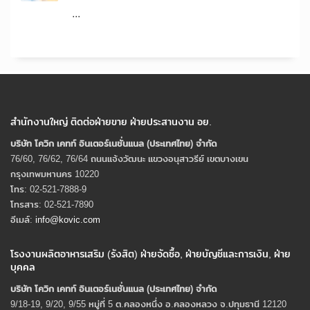
...
สำนักงานใหญ่ ติดต่อฝ่ายขาย ฝ่ายประสานงาน อย.
บริษัท โควิก เคทท์ อินเตอร์เนชั่นแนล (ประเทศไทย) จํากัด
76/60, 76/62, 76/64 ถนนแจ้งวัฒนะ แขวงอนุสาวรีย์ เขตบางเขน
กรุงเทพมหานคร 10220
โทร: 02-521-7888-9
โทรสาร: 02-521-7890
อีเมล์:
info@kovic.com
โรงงานผลิตอาหารเสริม (รังสิต) ฝ่ายจัดซื้อ, ฝ่ายบัญชีและการเงิน, ฝ่าย
บุคคล
บริษัท โควิก เคทท์ อินเตอร์เนชั่นแนล (ประเทศไทย) จํากัด
9/18-19, 9/20, 9/55 หมู่ที่ 5 ต.คลองหนึ่ง อ.คลองหลวง จ.ปทุมธานี 12120