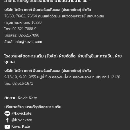
สำนักงานใหญ่ ติดต่อฝ่ายขาย ฝ่ายประสานงาน อย.
บริษัท โควิก เคทท์ อินเตอร์เนชั่นแนล (ประเทศไทย) จํากัด
76/60, 76/62, 76/64 ถนนแจ้งวัฒนะ แขวงอนุสาวรีย์ เขตบางเขน
กรุงเทพมหานคร 10220
โทร: 02-521-7888-9
โทรสาร: 02-521-7890
อีเมล์:
info@kovic.com
โรงงานผลิตอาหารเสริม (รังสิต) ฝ่ายจัดซื้อ, ฝ่ายบัญชีและการเงิน, ฝ่าย
บุคคล
บริษัท โควิก เคทท์ อินเตอร์เนชั่นแนล (ประเทศไทย) จํากัด
9/18-19, 9/20, 9/55 หมู่ที่ 5 ต.คลองหนึ่ง อ.คลองหลวง จ.ปทุมธานี 12120
โทร: 02-516-1671
ติดตาม Kovic Kate
ปรึกษาสร้างแบรนด์ธุรกิจอาหารเสริม
@kovickate
@Kovickate
Kovic Kate