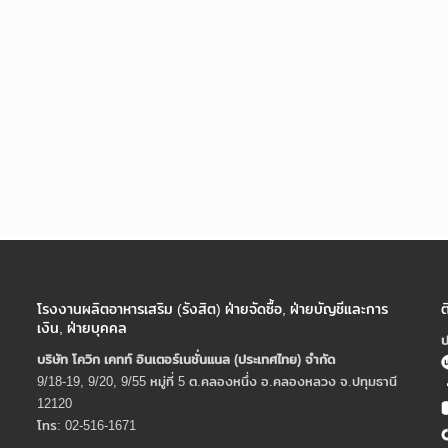
โรงงานผลิตอาหารเสริม (รังสิต) ฝ่ายจัดซื้อ, ฝ่ายบัญชีและการ
ต
เงิน, ฝ่ายบุคคล
ป
บริษัท โควิก เคทท์ อินเตอร์เนชั่นแนล (ประเทศไทย) จํากัด
9/18-19, 9/20, 9/55 หมู่ที่ 5 ต.คลองหนึ่ง อ.คลองหลวง จ.ปทุมธานี
12120
โทร: 02-516-1671