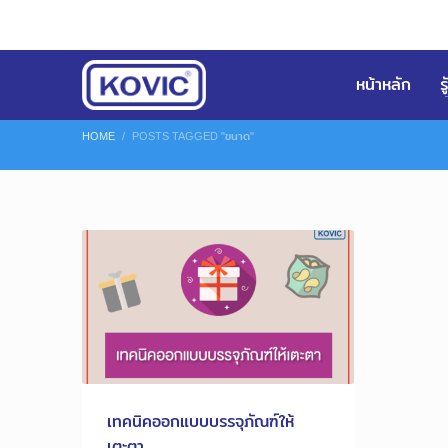
หน้าหลัก
ร
HOME
POSTS TAGGED "ขนาด"
เทคนิคออกแบบบรรจุภัณฑ์ให้
เตะตา