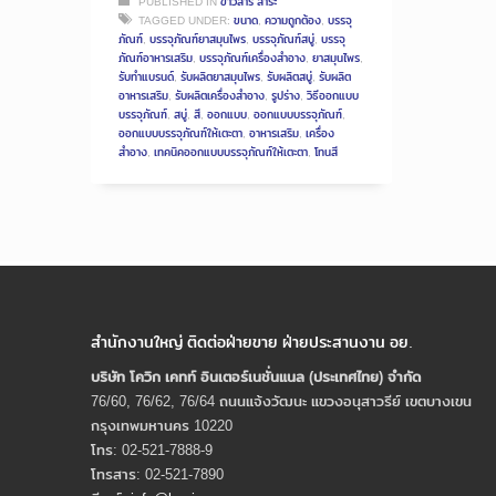
PUBLISHED IN
ข่าวสาร สาระ
TAGGED UNDER:
ขนาด
,
ความถูกต้อง
,
บรรจุ
ภัณฑ์
,
บรรจุภัณฑ์ยาสมุนไพร
,
บรรจุภัณฑ์สบู่
,
บรรจุ
ภัณฑ์อาหารเสริม
,
บรรจุภัณฑ์เครื่องสำอาง
,
ยาสมุนไพร
,
รับทำแบรนด์
,
รับผลิตยาสมุนไพร
,
รับผลิตสบู่
,
รับผลิต
อาหารเสริม
,
รับผลิตเครื่องสำอาง
,
รูปร่าง
,
วิธีออกแบบ
บรรจุภัณฑ์
,
สบู่
,
สี
,
ออกแบบ
,
ออกแบบบรรจุภัณฑ์
,
ออกแบบบรรจุภัณฑ์ให้เตะตา
,
อาหารเสริม
,
เครื่อง
สำอาง
,
เทคนิคออกแบบบรรจุภัณฑ์ให้เตะตา
,
โทนสี
สำนักงานใหญ่ ติดต่อฝ่ายขาย ฝ่ายประสานงาน อย.
บริษัท โควิก เคทท์ อินเตอร์เนชั่นแนล (ประเทศไทย) จํากัด
76/60, 76/62, 76/64 ถนนแจ้งวัฒนะ แขวงอนุสาวรีย์ เขตบางเขน
กรุงเทพมหานคร 10220
โทร: 02-521-7888-9
โทรสาร: 02-521-7890