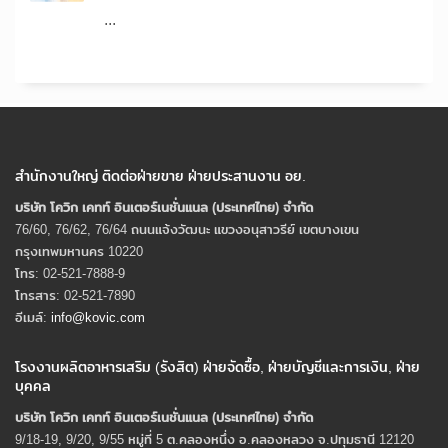
...
สำนักงานใหญ่ ติดต่อฝ่ายขาย ฝ่ายประสานงาน อย.
บริษัท โควิก เคทท์ อินเตอร์เนชั่นแนล (ประเทศไทย) จํากัด
76/60, 76/62, 76/64 ถนนแจ้งวัฒนะ แขวงอนุสาวรีย์ เขตบางเขน
กรุงเทพมหานคร 10220
โทร: 02-521-7888-9
โทรสาร: 02-521-7890
อีเมล์:
info@kovic.com
โรงงานผลิตอาหารเสริม (รังสิต) ฝ่ายจัดซื้อ, ฝ่ายบัญชีและการเงิน, ฝ่าย
บุคคล
บริษัท โควิก เคทท์ อินเตอร์เนชั่นแนล (ประเทศไทย) จํากัด
9/18-19, 9/20, 9/55 หมู่ที่ 5 ต.คลองหนึ่ง อ.คลองหลวง จ.ปทุมธานี 12120