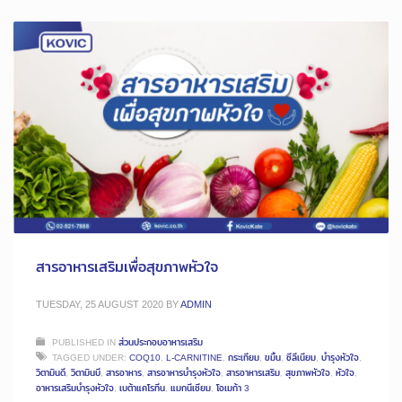
สารอาหารเสริมเพื่อสุขภาพหัวใจ
TUESDAY, 25 AUGUST 2020
BY
ADMIN
PUBLISHED IN
ส่วนประกอบอาหารเสริม
TAGGED UNDER:
COQ10
,
L-CARNITINE
,
กระเทียม
,
ขมิ้น
,
ซีลีเนียม
,
บำรุงหัวใจ
,
วิตามินดี
,
วิตามินบี
,
สารอาหาร
,
สารอาหารบำรุงหัวใจ
,
สารอาหารเสริม
,
สุขภาพหัวใจ
,
หัวใจ
,
อาหารเสริมบำรุงหัวใจ
,
เบต้าแคโรทีน
,
แมกนีเซียม
,
โอเมก้า 3