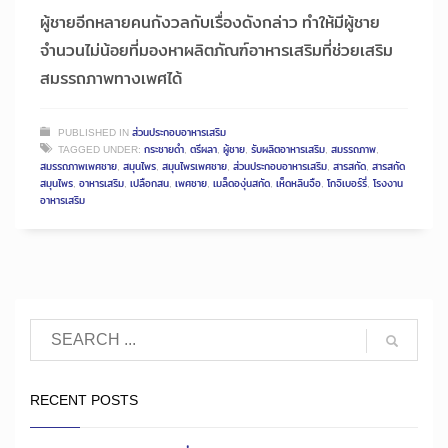
ผู้ชายอีกหลายคนกังวลกับเรื่องดังกล่าว ทำให้มีผู้ชาย
จำนวนไม่น้อยที่มองหาผลิตภัณฑ์อาหารเสริมที่ช่วยเสริม
สมรรถภาพทางเพศได้
PUBLISHED IN
ส่วนประกอบอาหารเสริม
TAGGED UNDER:
กระชายดำ
,
ตรีผลา
,
ผู้ชาย
,
รับผลิตอาหารเสริม
,
สมรรถภาพ
,
สมรรถภาพเพศชาย
,
สมุนไพร
,
สมุนไพรเพศชาย
,
ส่วนประกอบอาหารเสริม
,
สารสกัด
,
สารสกัด
สมุนไพร
,
อาหารเสริม
,
เปลือกสน
,
เพศชาย
,
เมล็ดองุ่นสกัด
,
เห็ดหลินจือ
,
โกจิเบอร์รี่
,
โรงงาน
อาหารเสริม
RECENT POSTS