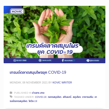
เทรนด์ตลาดสมุนไพรยุค COVID-19
MONDAY, 08 NOVEMBER 2021
BY
KOVIC WRITER
PUBLISHED IN
ข่าวสาร สาระ
TAGGED UNDER:
COVID-19
,
ตลาดสมุนไพร
,
สกินแคร์
,
สมุนไพร
,
อาหารเสริม
,
เท
รนด์ตลาดสมุนไพร
,
โควิด-19