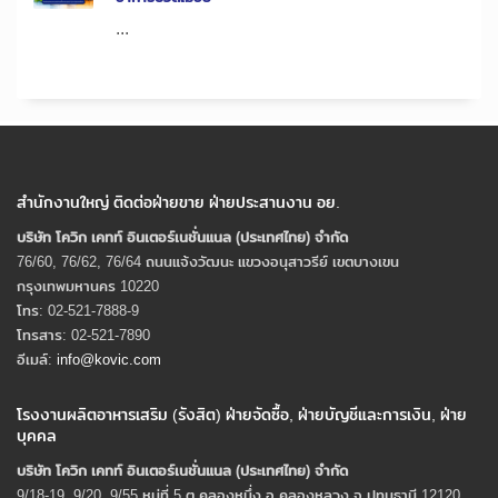
...
สำนักงานใหญ่ ติดต่อฝ่ายขาย ฝ่ายประสานงาน อย.
บริษัท โควิก เคทท์ อินเตอร์เนชั่นแนล (ประเทศไทย) จํากัด
76/60, 76/62, 76/64 ถนนแจ้งวัฒนะ แขวงอนุสาวรีย์ เขตบางเขน
กรุงเทพมหานคร 10220
โทร: 02-521-7888-9
โทรสาร: 02-521-7890
อีเมล์:
info@kovic.com
โรงงานผลิตอาหารเสริม (รังสิต) ฝ่ายจัดซื้อ, ฝ่ายบัญชีและการเงิน, ฝ่าย
บุคคล
บริษัท โควิก เคทท์ อินเตอร์เนชั่นแนล (ประเทศไทย) จํากัด
9/18-19, 9/20, 9/55 หมู่ที่ 5 ต.คลองหนึ่ง อ.คลองหลวง จ.ปทุมธานี 12120