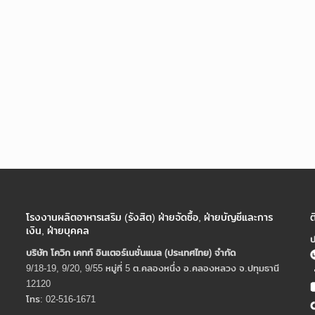
โรงงานผลิตอาหารเสริม (รังสิต) ฝ่ายจัดซื้อ, ฝ่ายบัญชีและการ
ต
เงิน, ฝ่ายบุคคล
ป
บริษัท โควิก เคทท์ อินเตอร์เนชั่นแนล (ประเทศไทย) จํากัด
9/18-19, 9/20, 9/55 หมู่ที่ 5 ต.คลองหนึ่ง อ.คลองหลวง จ.ปทุมธานี
12120
โทร: 02-516-1671