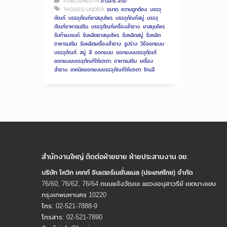
PUBLISHED IN
ข่าวสาร สาระ
TAGGED UNDER:
ขนาด
,
ความถูกต้อง
,
บรรจุ
ภัณฑ์
,
บรรจุภัณฑ์ยาสมุนไพร
,
บรรจุภัณฑ์สบู่
,
บรรจุ
ภัณฑ์อาหารเสริม
,
บรรจุภัณฑ์เครื่องสำอาง
,
ยาสมุนไพร
,
รับทำแบรนด์
,
รับผลิตยาสมุนไพร
,
รับผลิตสบู่
,
รับผลิต
อาหารเสริม
,
รับผลิตเครื่องสำอาง
,
รูปร่าง
,
วิธีออกแบบ
บรรจุภัณฑ์
,
สบู่
,
สี
,
ออกแบบ
,
ออกแบบบรรจุภัณฑ์
,
ออกแบบบรรจุภัณฑ์ให้เตะตา
,
อาหารเสริม
,
เครื่อง
สำอาง
,
เทคนิคออกแบบบรรจุภัณฑ์ให้เตะตา
,
โทนสี
สำนักงานใหญ่ ติดต่อฝ่ายขาย ฝ่ายประสานงาน อย.
บริษัท โควิก เคทท์ อินเตอร์เนชั่นแนล (ประเทศไทย) จํากัด
76/60, 76/62, 76/64 ถนนแจ้งวัฒนะ แขวงอนุสาวรีย์ เขตบางเขน
กรุงเทพมหานคร 10220
โทร: 02-521-7888-9
โทรสาร: 02-521-7890