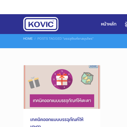
หน้าหลัก
ร
HOME
POSTS TAGGED "บรรจุภัณฑ์ยาสมุนไพร"
เทคนิคออกแบบบรรจุภัณฑ์ให้
เตะตา