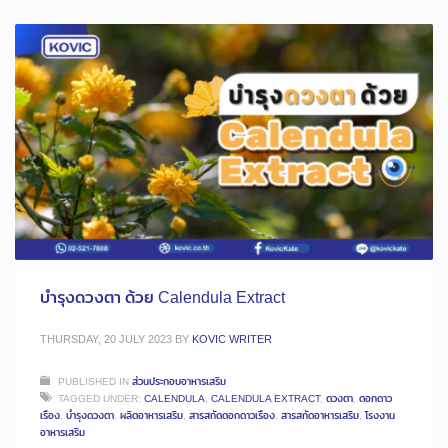
บำรุงดวงตา ด้วย Calendula Extract
THURSDAY, 20 JULY 2023
BY
KOVIC WRITER
PUBLISHED IN
ส่วนประกอบอาหารเสริม
TAGGED UNDER:
CALENDULA
,
CALENDULA EXTRACT
,
ดวงตา
,
ดอกดาว
เรือง
,
บำรุงดวงตา
,
ผลิตอาหารเสริม
,
สารสกัดดอกดาวเรือง
,
สารสกัดอาหารเสริม
,
โรงงาน
อาหารเสริม